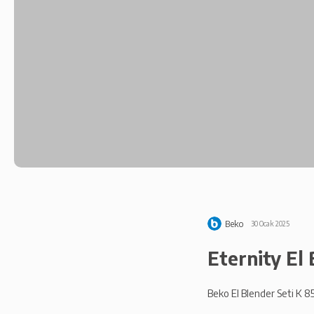
Beko
30 Ocak 2025
Eternity El 
Beko El Blender Seti K 85