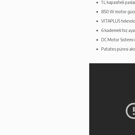
1 L kapasiteli pasl
850 W motor gücüy
VITAPLUS teknolojis
6 kademeli hız ayar
DC Motor Sistemi i
Patates püresi akse