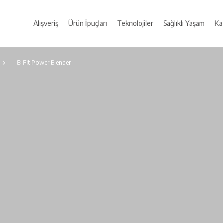
Alışveriş
Ürün İpuçları
Teknolojiler
Sağlıklı Yaşam
Ka
B-Fit Power Blender