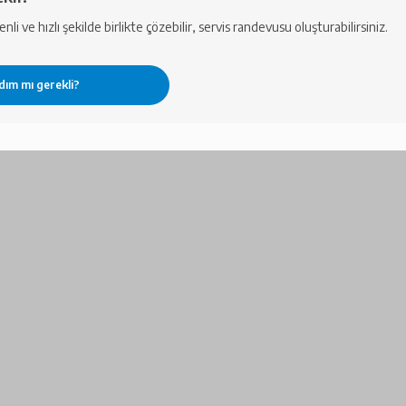
li ve hızlı şekilde birlikte çözebilir, servis randevusu oluşturabilirsiniz.