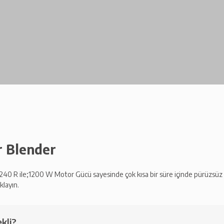
r Blender
40 R ile;1200 W Motor Gücü sayesinde çok kısa bir süre içinde pürüzsüz ka
klayın.
kli?