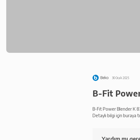
Beko
30 Ocak 2025
B-Fit Powe
B-Fit Power Blender K 82
Detaylı bilgi için buraya tı
Yardım mı gere