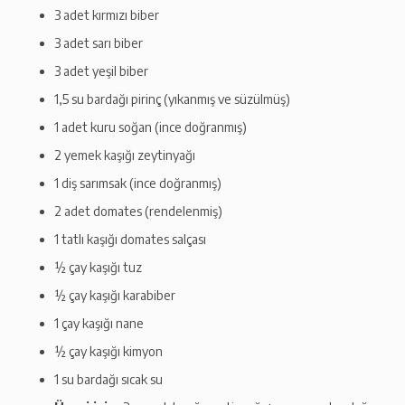
3 adet kırmızı biber
3 adet sarı biber
3 adet yeşil biber
1,5 su bardağı pirinç (yıkanmış ve süzülmüş)
1 adet kuru soğan (ince doğranmış)
2 yemek kaşığı zeytinyağı
1 diş sarımsak (ince doğranmış)
2 adet domates (rendelenmiş)
1 tatlı kaşığı domates salçası
½ çay kaşığı tuz
½ çay kaşığı karabiber
1 çay kaşığı nane
½ çay kaşığı kimyon
1 su bardağı sıcak su