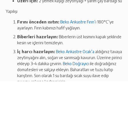
Üzeri için:
2 yemek kaşığı zeytinyağı + yarım çay bardağı su
Yapılışı
Fırını önceden ısıtın:
Beko Ankastre Fırın’ı
180°C’ye
ayarlayın. Fırın kabınızı hafif yağlayın.
Biberleri hazırlayın:
Biberlerin üst kısmını kapak şeklinde
kesin ve içlerini temizleyin.
İç harcı hazırlayın:
Beko Ankastre Ocak’a
aldığınız tavaya
zeytinyağını alın, soğan ve sarımsağı kavurun. Üzerine pirinci
ekleyip 3–4 dakika çevirin.
Beko Doğrayıcı
ile doğradığınız
domatesleri ve salçayı ekleyin. Baharatları ve tuzu katıp
karıştırın. Son olarak 1 su bardağı sıcak suyu ilave edip
suyunu çekene kadar pişirin.
Biberleri doldurun:
Hazırladığınız iç harcı biberlerin içine
doldurun. Üstlerini kapak olarak kestiğiniz biber parçalarıyla
Ürün Bağlantısını Kopyala
kapatın.
Pişirme:
Fırın kabına dizdiğiniz biberlerin üzerine
zeytinyağı ve yarım çay bardağı su gezdirin. Önceden
Paylaş
ısıtılmış Beko Fırın’da yaklaşık 30–35 dakika pişirin.