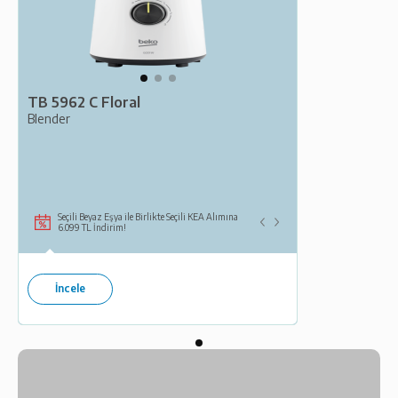
TB 5962 C Floral
Blender
Seçili Beyaz Eşya ile Birlikte Seçili KEA Alımına
6.099 TL İndirim!