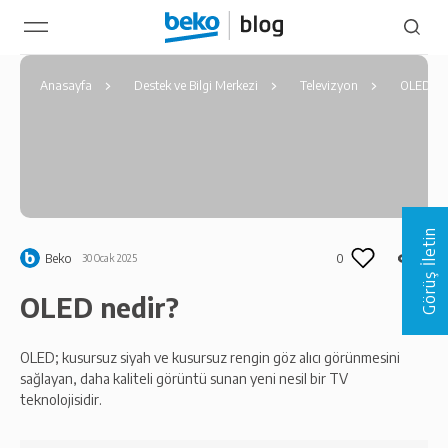
Anasayfa
Destek ve Bilgi Merkezi
Televizyon
OLED ned
Görüş İletin
Beko
0
30 Ocak 2025
OLED nedir?
OLED; kusursuz siyah ve kusursuz rengin göz alıcı görünmesini
sağlayan, daha kaliteli görüntü sunan yeni nesil bir TV
teknolojisidir.