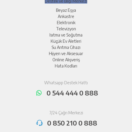
Destek ve Bilgi Merkezi
Beyaz Eşya
Ankastre
Elektronik
Televizyon
Isıtma ve Soğutma
Küçük Ev Aletleri
Su Arıtma Cihazı
Hijyen ve Aksesuar
Online Alışveriş
Hata Kodları
Whatsapp Destek Hattı
0 544 444 0 888
7/24 Çağrı Merkezi
0 850 210 0 888