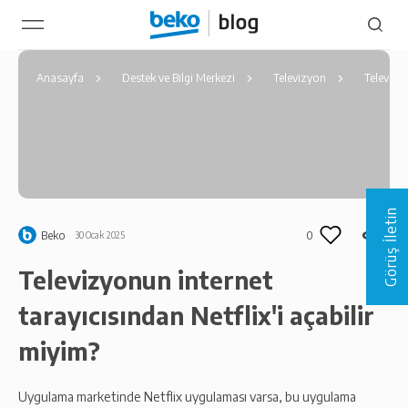
Anasayfa
Destek ve Bilgi Merkezi
Televizyon
Televizyo
Görüş İletin
Beko
0
30 Ocak 2025
Televizyonun internet
tarayıcısından Netflix'i açabilir
miyim?
Uygulama marketinde Netflix uygulaması varsa, bu uygulama