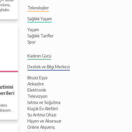
yolunu,
Teknolojiler
şfedin.
Sağlıklı Yaşam
Yaşam
Sağlıklı Tarifler
Spor
Kadının Gücü
Destek ve Bilgi Merkezi
Beyaz Eşya
Ankastre
tinini
Elektronik
erileri
Televizyon
Isıtma ve Soğutma
mikro
Küçük Ev Aletleri
ullanıma
Su Arıtma Cihazı
Hijyen ve Aksesuar
Online Alışveriş