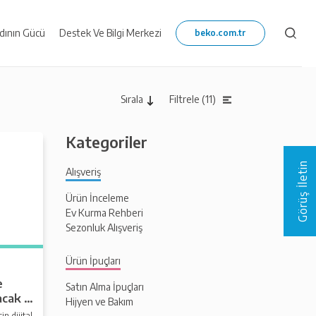
dının Gücü
Destek Ve Bilgi Merkezi
Filtrele (11)
Sırala
Kategoriler
Görüş İletin
Alışveriş
Ürün İnceleme
Ev Kurma Rehberi
Sezonluk Alışveriş
Ürün İpuçları
e
Satın Alma İpuçları
acak 8
Hijyen ve Bakım
n dijital