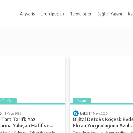
Alışveriş
Ürün İpuçları
Teknolojiler
Sağlıklı Yaşam
Ka
ı Tarifler
Yaşam
o
Beko
1 Mayıs 2026
1 Mayıs 2026
i Tart Tarifi: Yaz
Dijital Detoks Köşesi: Evd
arına Yakışan Hafif ve
Ekran Yorgunluğunu Azalt
i Lezzet
Küçük Değişiklik
tart tarifini Beko mutfak makinesiyle
Evde ekran yorgunluğunu azaltmak içi