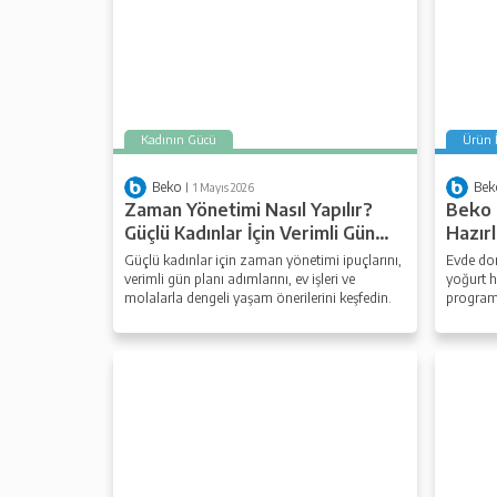
Kadının Gücü
Ürün 
Beko
Bek
1 Mayıs 2026
Zaman Yönetimi Nasıl Yapılır?
Beko
Güçlü Kadınlar İçin Verimli Gün
Hazır
Planı
ve Öze
Güçlü kadınlar için zaman yönetimi ipuçlarını,
Evde do
verimli gün planı adımlarını, ev işleri ve
yoğurt 
molalarla dengeli yaşam önerilerini keşfedin.
programl
kullanım