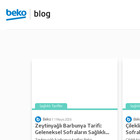
Sağlıklı Tarifler
Sağlıkl
Beko
Bek
1 Mayıs 2026
Zeytinyağlı Barbunya Tarifi:
Çilekl
Geleneksel Sofraların Sağlıklı
Sofral
Klasiği
Renkl
Zeytinyağlı barbunya tarifini Beko
Çilekli 