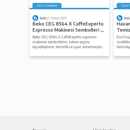
Ürün İnceleme
Ürün 
Beko
Bek
1 Mayıs 2026
Beko CEG 8564 X CaffeExperto
Havam
Espresso Makinesi Sembolleri ve
Temiz
Anlamları
Beko CEG 8564 X CaffeExperto espresso
Evcil hay
makinesi sembollerini; kahve seçimi,
özellikl
kişiselleştirme, temizlik ve uyarı anlamlarıyla
temizley
keşfedin.
kullanım