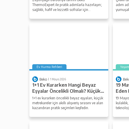
ThermoExpert ile pratik adımlarla hazırlayın;
adım adı
sağlıklı, hafif ve lezzetli sofralar için
yumuşak 
malzemeleri adım adım keşfedin.
lezzetini
Ev Kurma Rehberi
Yaşa
Beko
Bek
1 Mayıs 2026
1+1 Ev Kurarken Hangi Beyaz
19 Ma
Eşyalar Öncelikli Olmalı? Küçük
Eden 
Metrekareler İçin Akıllı Liste
1+1 ev kurarken öncelikli beyaz eşyaları, küçük
19 Mayıs
metrekareler için akıllı alışveriş sırasını ve alan
kulaklık
kazandıran pratik seçimleri keşfedin.
teknoloj