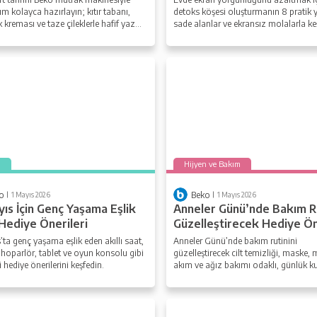
m kolayca hazırlayın; kıtır tabanı,
detoks köşesi oluşturmanın 8 pratik 
kreması ve taze çileklerle hafif yaz
sade alanlar ve ekransız molalarla ke
 keşfedin.
m
Hijyen ve Bakım
o
Beko
1 Mayıs 2026
1 Mayıs 2026
yıs İçin Genç Yaşama Eşlik
Anneler Günü’nde Bakım Ru
Hediye Önerileri
Güzelleştirecek Hediye Ön
’ta genç yaşama eşlik eden akıllı saat,
Anneler Günü’nde bakım rutinini
, hoparlör, tablet ve oyun konsolu gibi
güzelleştirecek cilt temizliği, maske, 
i hediye önerilerini keşfedin.
akım ve ağız bakımı odaklı, günlük k
uygun hediye önerilerini keşfedin.