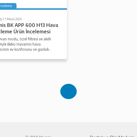
İnceleme
o
1 Mayıs 2026
is BK APP 600 H13 Hava
leme Ürün İncelemesi
van modu, özel filtresi ve akıllı
eriyle Beko Havamis hava
icinin ev konforunu ve günlük
 avantajlarını yakından keşfedin.