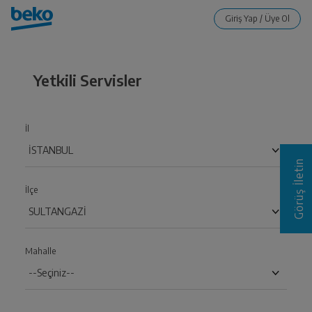
Yetkili Servisler
İl
Görüş İletin
İlçe
Mahalle