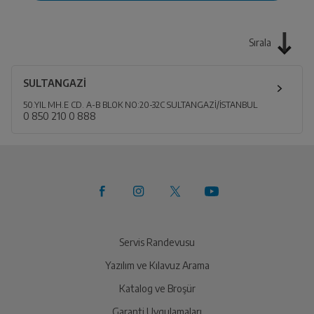
Sırala
SULTANGAZİ
50.YIL MH.E CD. A-B BLOK NO:20-32C SULTANGAZİ/İSTANBUL
0 850 210 0 888
Servis Randevusu
Yazılım ve Kılavuz Arama
Katalog ve Broşür
Garanti Uygulamaları