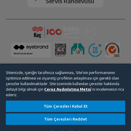
Servis Randevusu
Sitemizde, içeriğin tarafınıza sağlanması, Site’nin performansının
optimize edilmesi ve ziyaretçi profilinin anlaşılması için gerekli olan
Bize Ulaşın
Kişisel Verilerin Korunması
İşlem Rehberi
çerezler kullanılmaktadır. Site üzerinde kullanılan çerezler hakkında
detaylı bilgi almak için
Çerez Aydınlatma Metni
’ni incelemenizi rica
Satış Sözleşmesi
ederiz.
© 2025 beko.com.tr
Tüm Çerezleri Kabul Et
Tüm Çerezleri Reddet