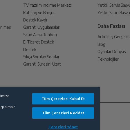
TV Yazılım İndirme Merkezi
Yetkili Servis Baş
Katalog ve Broşür
Yetkili Satıcı Baş
Destek Kaydı
Daha Fazlası
rilmesi
Garanti Uygulamaları
Satın Alma Rehberi
Artırılmış Gerçekli
E-Ticaret Destek
Blog
Destek
Oyunlar Dünyası
Sıkça Sorulan Sorular
Teknolojiler
Garanti Süresini Uzat
timize
Tüm Çerezleri Kabul Et
ilgi almak
Tüm Çerezleri Reddet
Çerezleri Yönet