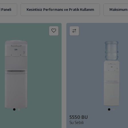
5550 BU
Su Sebili