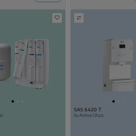
SAS 6420 T
zı
Su Arıtma Cihazı