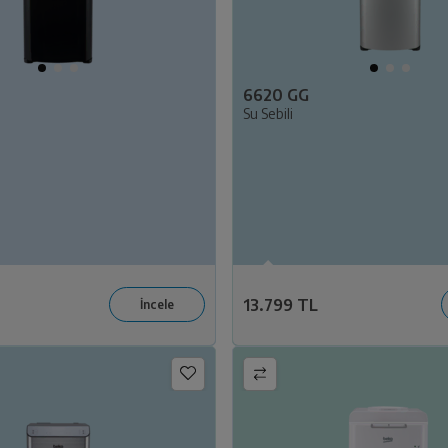
6620 GG
Su Sebili
13.799 TL