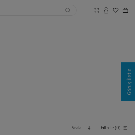
Görüş İletin
Sırala
Filtrele (0)