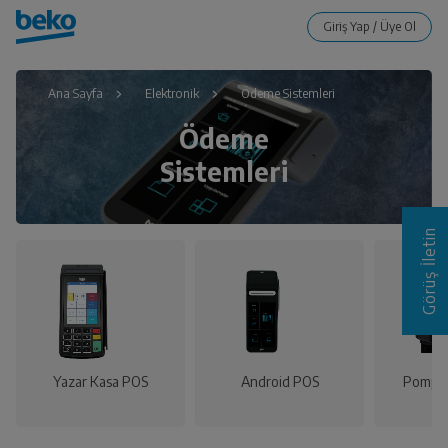
Ana Sayfa
Elektronik
Ödeme Sistemleri
Ödeme
Sistemleri
Görüş İletin
Yazar Kasa POS
Android POS
Pompa 