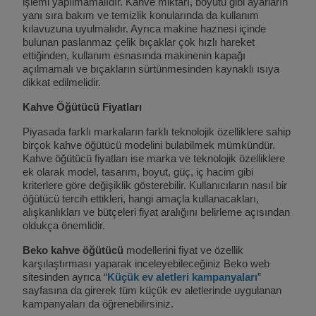
işlemi yapılmamalıdır. Kahve miktarı, boyutu gibi ayarların
yanı sıra bakım ve temizlik konularında da kullanım
kılavuzuna uyulmalıdır. Ayrıca makine haznesi içinde
bulunan paslanmaz çelik bıçaklar çok hızlı hareket
ettiğinden, kullanım esnasında makinenin kapağı
açılmamalı ve bıçakların sürtünmesinden kaynaklı ısıya
dikkat edilmelidir.
Kahve Öğütücü Fiyatları
Piyasada farklı markaların farklı teknolojik özelliklere sahip
birçok kahve öğütücü modelini bulabilmek mümkündür.
Kahve öğütücü fiyatları ise marka ve teknolojik özelliklere
ek olarak model, tasarım, boyut, güç, iç hacim gibi
kriterlere göre değişiklik gösterebilir. Kullanıcıların nasıl bir
öğütücü tercih ettikleri, hangi amaçla kullanacakları,
alışkanlıkları ve bütçeleri fiyat aralığını belirleme açısından
oldukça önemlidir.
Beko kahve öğütücü
modellerini fiyat ve özellik
karşılaştırması yaparak inceleyebileceğiniz Beko web
sitesinden ayrıca “
Küçük ev aletleri kampanyaları
”
sayfasına da girerek tüm küçük ev aletlerinde uygulanan
kampanyaları da öğrenebilirsiniz.