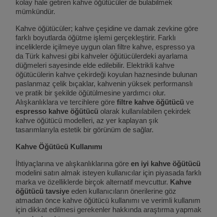
kolay hale getiren kahve öğütücüler de bulabilmek
mümkündür.
Kahve öğütücüler; kahve çeşidine ve damak zevkine göre
farklı boyutlarda öğütme işlemi gerçekleştirir. Farklı
inceliklerde içilmeye uygun olan filtre kahve, espresso ya
da Türk kahvesi gibi kahveler öğütücülerdeki ayarlama
düğmeleri sayesinde elde edilebilir. Elektrikli kahve
öğütücülerin kahve çekirdeği koyulan haznesinde bulunan
paslanmaz çelik bıçaklar, kahvenin yüksek performanslı
ve pratik bir şekilde öğütülmesine yardımcı olur.
Alışkanlıklara ve tercihlere göre
filtre kahve öğütücü
ve
espresso kahve öğütücü
olarak kullanılabilen çekirdek
kahve öğütücü modelleri, az yer kaplayan şık
tasarımlarıyla estetik bir görünüm de sağlar.
Kahve Öğütücü Kullanımı
İhtiyaçlarına ve alışkanlıklarına göre
en iyi kahve öğütücü
modelini satın almak isteyen kullanıcılar için piyasada farklı
marka ve özelliklerde birçok alternatif mevcuttur.
Kahve
öğütücü tavsiye
eden kullanıcıların önerilerine göz
atmadan önce kahve öğütücü kullanımı ve verimli kullanım
için dikkat edilmesi gerekenler hakkında araştırma yapmak