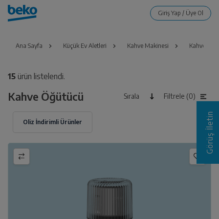
Ana Sayfa
Küçük Ev Aletleri
Kahve Makinesi
Kahve Öğü
15
ürün listelendi.
Kahve Öğütücü
Sırala
Filtrele (0)
Görüş İletin