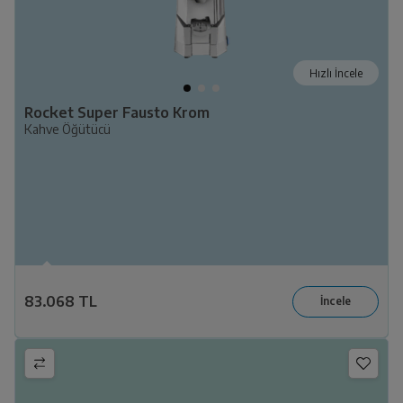
Hızlı İncele
Rocket Super Fausto Krom
Kahve Öğütücü
83.068 TL