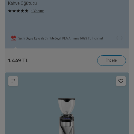
Kahve Öğütücü
1 Yorum
Seçili Beyaz Eşya ile Birlikte Seçili KEA Alımına 6.099 TL İndirim!
1.449 TL