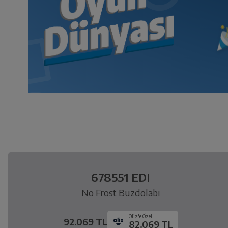
678551 EDI
No Frost Buzdolabı
Oliz'e Özel
92.069 TL
82.069 TL