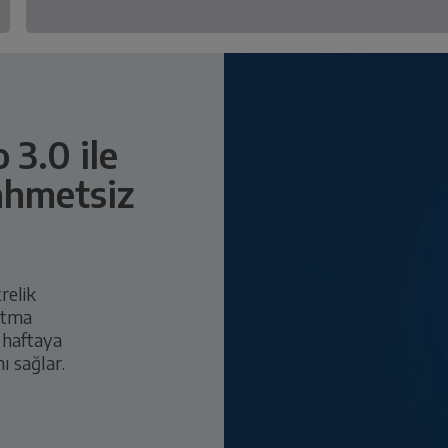
3.0 ile
ahmetsiz
relik
altma
 haftaya
ı sağlar.