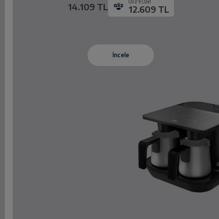
Oliz'e Özel
14.109 TL
12.609 TL