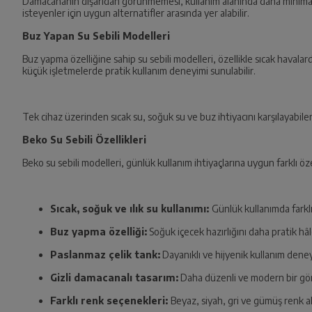
Damacananın dışarıdan görünmemesi, kullanım alanında daha minimal bi
isteyenler için uygun alternatifler arasında yer alabilir.
Buz Yapan Su Sebili Modelleri
Buz yapma özelliğine sahip su sebili modelleri, özellikle sıcak havala
küçük işletmelerde pratik kullanım deneyimi sunulabilir.
Tek cihaz üzerinden sıcak su, soğuk su ve buz ihtiyacını karşılayabilen
Beko Su Sebili Özellikleri
Beko su sebili modelleri, günlük kullanım ihtiyaçlarına uygun farklı ö
Sıcak, soğuk ve ılık su kullanımı:
Günlük kullanımda farklı s
Buz yapma özelliği:
Soğuk içecek hazırlığını daha pratik hâl
Paslanmaz çelik tank:
Dayanıklı ve hijyenik kullanım deney
Gizli damacanalı tasarım:
Daha düzenli ve modern bir gör
Farklı renk seçenekleri:
Beyaz, siyah, gri ve gümüş renk a