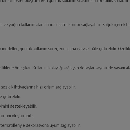
r atmosfer oluştururken günlük kullanım sırasında da pratiklik sunabilir.
rda ve yoğun kullanım alanlarında ekstra konfor sağlayabilir. Soğuk içecek ha
 modeller, günlük kullanım süreçlerini daha işlevsel hâle getirebilir. Özellik
zelliklerle öne çıkar. Kullanım kolaylığı sağlayan detaylar sayesinde yaşam a
ıcaklık ihtiyaçlarına hızlı erişim sağlayabilir.
e getirebilir.
imini destekleyebilir.
ünüm oluşturabilir.
lternatifleriyle dekorasyona uyum sağlayabilir.