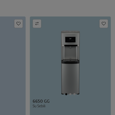
6650 GG
Su Sebili