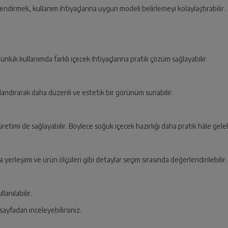
lendirmek, kullanım ihtiyaçlarına uygun modeli belirlemeyi kolaylaştırabilir.
 Günlük kullanımda farklı içecek ihtiyaçlarına pratik çözüm sağlayabilir.
dırarak daha düzenli ve estetik bir görünüm sunabilir.
retimi de sağlayabilir. Böylece soğuk içecek hazırlığı daha pratik hâle geleb
erleşimi ve ürün ölçüleri gibi detaylar seçim sırasında değerlendirilebilir
lanılabilir.
sayfadan inceleyebilirsiniz.