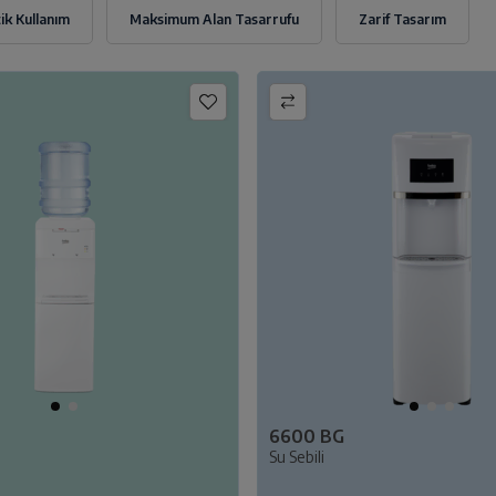
6600 BG
Su Sebili