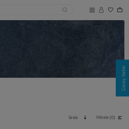
Görüş İletin
Sırala
Filtrele (0)