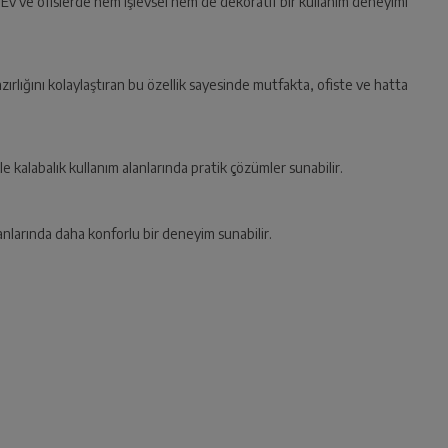
 Ev ve ofislerde hem işlevsel hem de dekoratif bir kullanım deneyimi
zırlığını kolaylaştıran bu özellik sayesinde mutfakta, ofiste ve hatta
le kalabalık kullanım alanlarında pratik çözümler sunabilir.
lanlarında daha konforlu bir deneyim sunabilir.