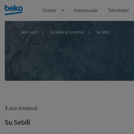
Ürünler
Kampanyalar
Teknolojiler
Ana Sayfa
Su Sebili & Su Arıtma
Su Sebili
7
ürün listelendi.
Su Sebili