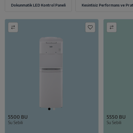
5500 BU
5550 BU
Su Sebili
Su Sebili