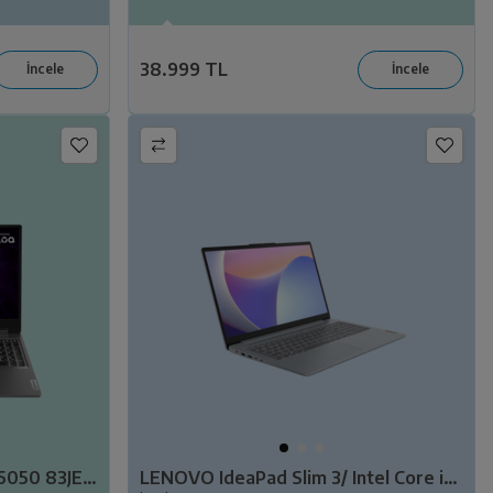
38.999 TL
Lenovo Gaming i7 24 512 R5050 83JE00KKTR
LENOVO IdeaPad Slim 3/ Intel Core i3-13135U/ 8GB Ram/ 512GB SSD/ 15.6" FHD/ W11/ 82X700G1TX