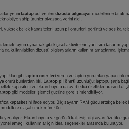
arlar yerini
laptop
adı verilen
dizüstü bilgisayar
modellerine bırakmay
knolojiye sahip ürünler piyasada yerini aldı.
ri, yüksek bellek kapasiteleri, uzun pil ömürleri, görüntü ve ses kalite
 izlemek, oyun oynamak gibi kişisel aktivitelerin yanı sıra tasarım 
kullanılabilen dizüstü bilgisayarların kullanım amaçlarına, işlemci t
aptıkları gibi
laptop önerileri
veren ve laptop yorumları yapan internet
ya
ömrü bunlardan biri.
Laptop pil ömrü
uzunluğu; laptopu şarja bağl
, bellek kapasitesi ve ekran boyutu da ayırt edici özellikler arasında. 
laptop
gibi modeller işlemci gücüne göre isimlendiriliyor.
fıza kapasitesini ifade ediyor. Bilgisayarın RAM gücü arttıkça bellek 
hip modellere ulaşabilmek mümkün.
yer alıyor. Ekran boyutu ve görüntü kalitesi; bilgisayarı özellikle graf
syonel amaçlı kullanımlar için ideal seçenekler arasında bulunuyor.