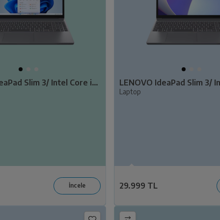
LENOVO IdeaPad Slim 3/ Intel Core i7-13620H/ 16GB Ram/ 512GB SSD/15.3" WUXGA/ W11/ 83K10011TR
Laptop
29.999 TL