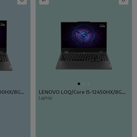
LENOVO LOQ/Core I5-12600HX/8GB RAM/512GB SSD/RTX 3050 6GB/15.6" FHD/W11/83GS00L2TR
LENOVO LOQ/Core I5-12450HX/8GB RAM/512GB SSD/RTX 2050 4GB/15.6" FHD/W11/83GS00KNTR
Laptop