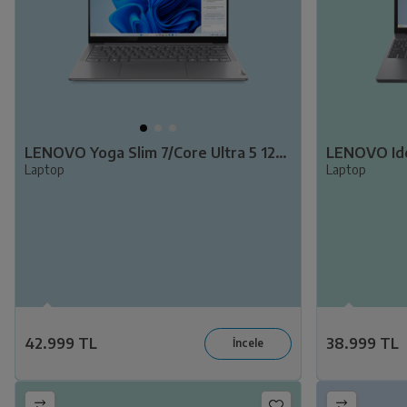
LENOVO Yoga Slim 7/Core Ultra 5 125H/16GB RAM/512GB SSD/14" WUXGA/W11/Laptop 83CV008RTR
Laptop
Laptop
42.999 TL
38.999 TL