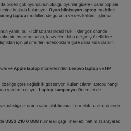
ya da birden çok oyuncunun olduğu oyunlar giderek daha popüler
mesine katkıda bulunuyor.
Oyun bilgisayarı laptop
modelleri
aming laptop
modellerinde görüntü ve ses kalitesi, işlemci
nun yanıtı; bu iki cihaz arasındaki farklılıklar göz önünde
alın bir tasarıma sahip, klavyeleri daha gelişmiş özelliklere
tıkları için pil ömürleri notebooklara göre daha kısa olabilir.
uawei ve
Apple laptop
modellerinden
Lenovo laptop
ve
HP
 özelliğe göre değişiklik gösteriyor. Kullanıcıların laptopu hangi
rına yardımcı oluyor.
Laptop kampanya
dönemleri de
ak istediğiniz ürünü satın alabilirsiniz. Tüm elektronik ürünlerde
0850 210 0 888
rda
numaralı çağrı merkezi hattımızı arayarak