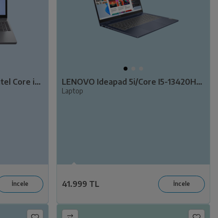
LENOVO IdeaPad Slim 3/ Intel Core i5-13420H/ 8GB Ram/ 512GB SSD/15.3" WUXGA/ W11/ 83K10016TR
LENOVO Ideapad 5i/Core I5-13420H/8GB RAM/512GB SSD/14" WUXGA/W11/83KX005CTR
Laptop
41.999 TL