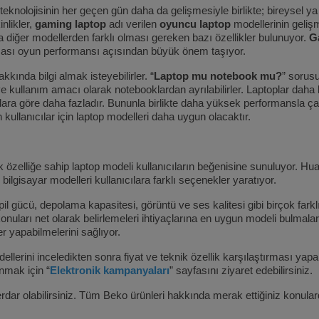
eknolojisinin her geçen gün daha da gelişmesiyle birlikte; bireysel 
inlikler,
gaming laptop
adı verilen
oyuncu laptop
modellerinin geliş
a diğer modellerden farklı olması gereken bazı özellikler bulunuyor.
G
olması oyun performansı açısından büyük önem taşıyor.
kkında bilgi almak isteyebilirler. “
Laptop mu notebook mu?
” sorusu
e kullanım amacı olarak notebooklardan ayrılabilirler. Laptoplar daha k
lara göre daha fazladır. Bununla birlikte daha yüksek performansla çalış
ullanıcılar için laptop modelleri daha uygun olacaktır.
ik özelliğe sahip laptop modeli kullanıcıların beğenisine sunuluyor. H
lgisayar modelleri kullanıcılara farklı seçenekler yaratıyor.
il gücü, depolama kapasitesi, görüntü ve ses kalitesi gibi birçok farklı
onuları net olarak belirlemeleri ihtiyaçlarına en uygun modeli bulmala
r yapabilmelerini sağlıyor.
lerini inceledikten sonra fiyat ve teknik özellik karşılaştırması yapar
nmak için “
Elektronik kampanyaları
” sayfasını ziyaret edebilirsiniz.
rdar olabilirsiniz. Tüm Beko ürünleri hakkında merak ettiğiniz konula