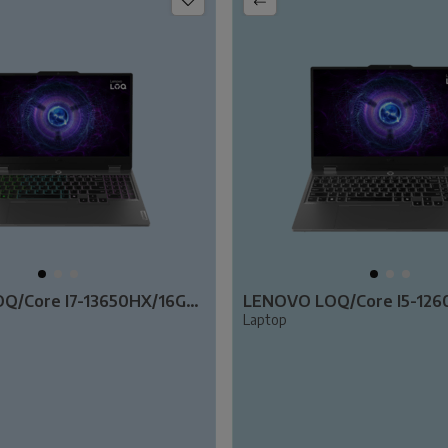
LENOVO LOQ/Core I7-13650HX/16GB RAM/512GB SSD/RTX4050 6GB/15.6" FHD/W11/83GS00W6TR
Laptop