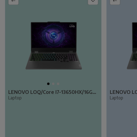
LENOVO LOQ/Core I7-13650HX/16GB RAM/512GB SSD/RTX4060 8GB/15.6" FHD/W11/83GS00W5TR
Laptop
Laptop