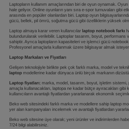
Laptopların kullanım amaçlarından biri de oyun oynamak. Oyun t
hale geliyor. Online oyunların yanı sıra e-spor turnuvaları gibi etk
arasında en popüler olanlardan biri. Laptop oyun bilgisayarlarınd
gücü, bellek, pil ömrü, soğutma gücü gibi özelliklerin yüksek 
Laptop almaya karar veren kullanıcılar
laptop notebook farkı
ha
bulundurularak verilebilir. Laptoplar tasarım, boyut, performans v
sahiptir. Ayrıca laptopların kapasiteleri ve işlemci gücü notebook
Profesyonel amaçlarla kullanmak üzere bilgisayar almak isteyen k
Laptop Markaları ve Fiyatları
Gelişen teknolojiyle birlikte pek çok farklı marka, model ve tekn
laptop
modellerine kadar dünyaca ünlü birçok markanın dizüstü bi
Laptop fiyatları
; marka, model, tasarım, boyut, işletim sistemi, p
amaçla kullanacakları, laptopa ne kadar bütçe ayıracakları gibi k
kullanıcıların avantajlı fiyatlardan yararlanarak ekonomik seçimle
Beko web sitesindeki farklı marka ve modellere sahip laptop model
yer alan kampanyaları incelemek ve avantajlı fiyatlardan yararla
Beko web sitesine üye olarak; yeni ürünler ve indirimlerden habe
7/24 bilgi alabilirsiniz.