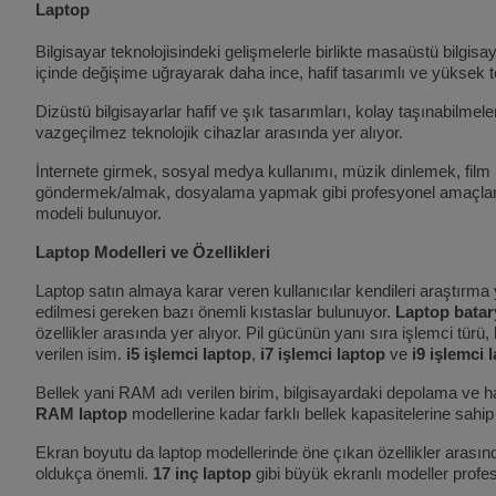
Laptop
Bilgisayar teknolojisindeki gelişmelerle birlikte masaüstü bilgisay
içinde değişime uğrayarak daha ince, hafif tasarımlı ve yüksek te
Dizüstü bilgisayarlar hafif ve şık tasarımları, kolay taşınabilmele
vazgeçilmez teknolojik cihazlar arasında yer alıyor.
İnternete girmek, sosyal medya kullanımı, müzik dinlemek, film
göndermek/almak, dosyalama yapmak gibi profesyonel amaçlarla da 
modeli bulunuyor.
Laptop Modelleri ve Özellikleri
Laptop satın almaya karar veren kullanıcılar kendileri araştırma y
edilmesi gereken bazı önemli kıstaslar bulunuyor.
Laptop batar
özellikler arasında yer alıyor. Pil gücünün yanı sıra işlemci türü
verilen isim.
i5 işlemci laptop
,
i7 işlemci laptop
ve
i9 işlemci 
Bellek yani RAM adı verilen birim, bilgisayardaki depolama ve ha
RAM laptop
modellerine kadar farklı bellek kapasitelerine sa
Ekran boyutu da laptop modellerinde öne çıkan özellikler arasında 
oldukça önemli.
17 inç laptop
gibi büyük ekranlı modeller profe