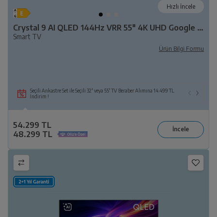
Hızlı İncele
Crystal 9 AI QLED 144Hz VRR 55" 4K UHD Google TV - B 955 C AI
Smart TV
Ürün Bilgi Formu
Seçili Ankastre Set ile Seçili 32' veya 55' TV Beraber Alımına 14.499 TL
İndirim !
54.299 TL
48.299 TL