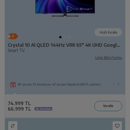
Hızlı İncele
Crystal 10 AI QLED 144Hz VRR 65" 4K UHD Google TV - B 1065 C AI
Smart TV
Ürün Bilgi Formu
85' ve üzeri TV Alımlarına 43' ve üzeri Tvlerde 24.699 TL İndirim !
74.999 TL
66.999 TL