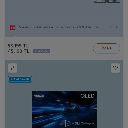
Ürün Bilgi Formu
85' ve üzeri TV Alımlarına 43' ve üzeri Tvlerde 24.699 TL İndirim !
53.199 TL
45.199 TL