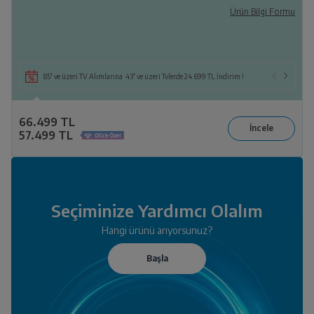
Ürün Bilgi Formu
85' ve üzeri TV Alımlarına 43' ve üzeri Tvlerde 24.699 TL İndirim !
66.499 TL
57.499 TL
Seçiminize Yardımcı Olalım
Hangi ürünü arıyorsunuz?