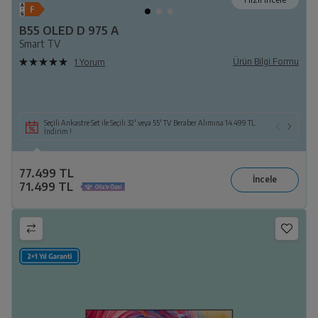
B55 OLED D 975 A
Smart TV
Ürün Bilgi Formu
1 Yorum
Seçili Ankastre Set ile Seçili 32' veya 55' TV Beraber Alımına 14.499 TL
İndirim !
77.499 TL
71.499 TL