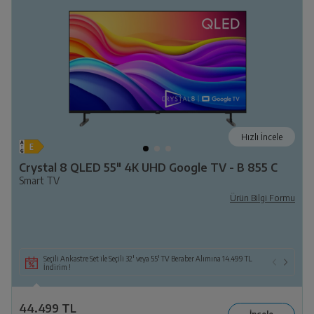
Hızlı İncele
Crystal 8 QLED 55" 4K UHD Google TV - B 855 C
Smart TV
Ürün Bilgi Formu
Seçili Ankastre Set ile Seçili 32' veya 55' TV Beraber Alımına 14.499 TL
İndirim !
44.499 TL