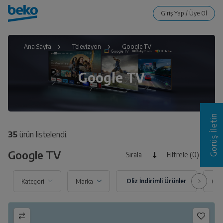
Ana Sayfa
Televizyon
Google TV
Google TV
Görüş İletin
35
ürün listelendi.
Google TV
Sırala
Filtrele (0)
Kategori
Marka
Çöz