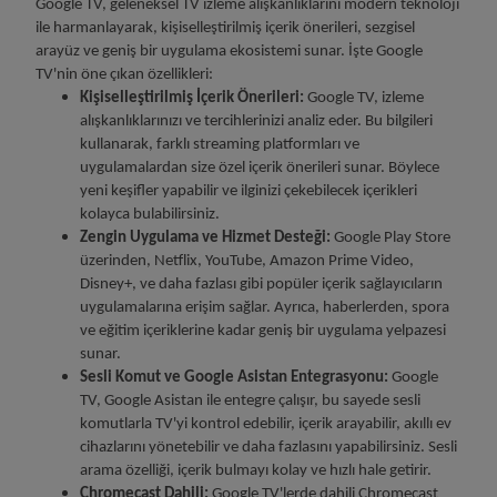
Google TV, geleneksel TV izleme alışkanlıklarını modern teknoloji
ile harmanlayarak, kişiselleştirilmiş içerik önerileri, sezgisel
arayüz ve geniş bir uygulama ekosistemi sunar. İşte Google
TV'nin öne çıkan özellikleri:
Kişiselleştirilmiş İçerik Önerileri:
Google TV, izleme
alışkanlıklarınızı ve tercihlerinizi analiz eder. Bu bilgileri
kullanarak, farklı streaming platformları ve
uygulamalardan size özel içerik önerileri sunar. Böylece
yeni keşifler yapabilir ve ilginizi çekebilecek içerikleri
kolayca bulabilirsiniz.
Zengin Uygulama ve Hizmet Desteği:
Google Play Store
üzerinden, Netflix, YouTube, Amazon Prime Video,
Disney+, ve daha fazlası gibi popüler içerik sağlayıcıların
uygulamalarına erişim sağlar. Ayrıca, haberlerden, spora
ve eğitim içeriklerine kadar geniş bir uygulama yelpazesi
sunar.
Sesli Komut ve Google Asistan Entegrasyonu:
Google
TV, Google Asistan ile entegre çalışır, bu sayede sesli
komutlarla TV'yi kontrol edebilir, içerik arayabilir, akıllı ev
cihazlarını yönetebilir ve daha fazlasını yapabilirsiniz. Sesli
arama özelliği, içerik bulmayı kolay ve hızlı hale getirir.
Chromecast Dahili:
Google TV'lerde dahili Chromecast