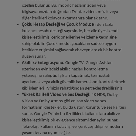
özelliği bulunur. Bu, mobil cihazlarınızdan veya
bilgisayarınızdan doğrudan TV'nize video, müzik veya
diğer içerikleri kolayca aktarmanıza olanak tanır.
Çoklu Hesap Desteği ve Çocuk Modu:
Birden fazla
kullanıcı hesabı desteği sayesinde, her aile üyesi kendi
kişiselleştirilmiş içerik önerilerine ve izleme geçmişine
sahip olabilir. Çocuk modu, çocukların sadece uygun
içeriklere erişimini sağlayarak ebeveynlere ek bir kontrol
düzeyi sunar.
Akıllı Ev Entegrasyonu:
Google TV, Google Asistan
üzerinden evinizdeki akıllı cihazları kontrol etme
yeteneğine sahiptir. Işıkları kapatmak, termostatı
ayarlamak veya akıllı güvenlik kameralarını kontrol etmek
gibi işlemleri TV'nizin rahatlığından gerçekleştirebilirsiniz.
Yüksek Kaliteli Video ve Ses Desteği:
4K HDR, Dolby
Vision ve Dolby Atmos gibi en son video ve ses
formatlarını destekler, bu da üstün görüntü ve ses kalitesi
sunar.
Google TV'nin bu özellikleri, kullanıcılara akıllı ve
kişiselleştirilmiş bir ev eğlence sistemi deneyimi sunar.
Teknoloji, kullanım kolaylığı ve içerik çeşitliliği ile modern
yaşam tarzına uyum sağlar.