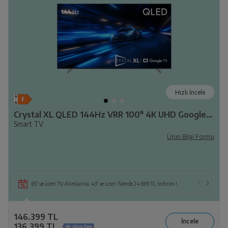
Hızlı İncele
Crystal XL QLED 144Hz VRR 100" 4K UHD Google TV B XL100 C
Smart TV
Ürün Bilgi Formu
85' ve üzeri TV Alımlarına 43' ve üzeri Tvlerde 24.699 TL İndirim !
146.399 TL
136.399 TL