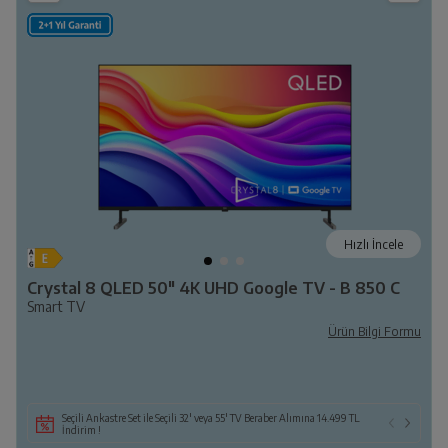
Hızlı İncele
Crystal 8 QLED 50" 4K UHD Google TV - B 850 C
Smart TV
Ürün Bilgi Formu
Seçili Ankastre Set ile Seçili 32' veya 55' TV Beraber Alımına 14.499 TL
İndirim !