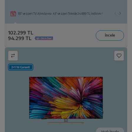
85' ve üzeri TV Alımlarına 43' ve üzeri Tvlerde 24.699 TL İndirim !
102.299 TL
94.299 TL
Hızlı İncele