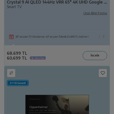
Crystal 9 AI QLED 144Hz VRR 65" 4K UHD Google TV - B 965 C AI
Smart TV
Ürün Bilgi Formu
85' ve üzeri TV Alımlarına 43' ve üzeri Tvlerde 24.699 TL İndirim !
68.699 TL
60.699 TL