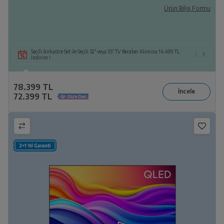
Ürün Bilgi Formu
Seçili Ankastre Set ile Seçili 32' veya 55' TV Beraber Alımına 14.499 TL
İndirim !
78.399 TL
72.399 TL