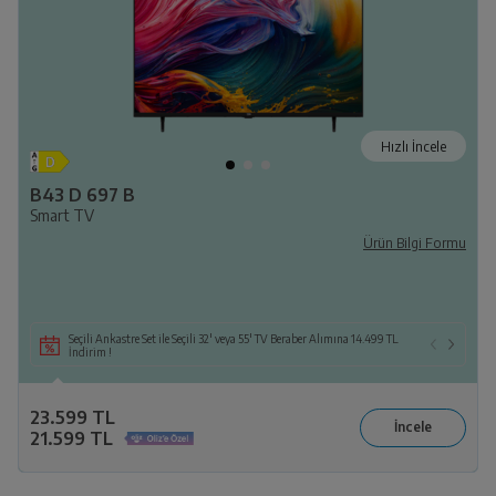
Hızlı İncele
B43 D 697 B
Smart TV
Ürün Bilgi Formu
Seçili Ankastre Set ile Seçili 32' veya 55' TV Beraber Alımına 14.499 TL
İndirim !
23.599 TL
21.599 TL