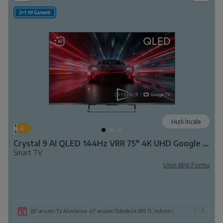
Hızlı İncele
Crystal 9 AI QLED 144Hz VRR 75" 4K UHD Google TV - B 975 C AI
Smart TV
Ürün Bilgi Formu
85' ve üzeri TV Alımlarına 43' ve üzeri Tvlerde 24.699 TL İndirim !