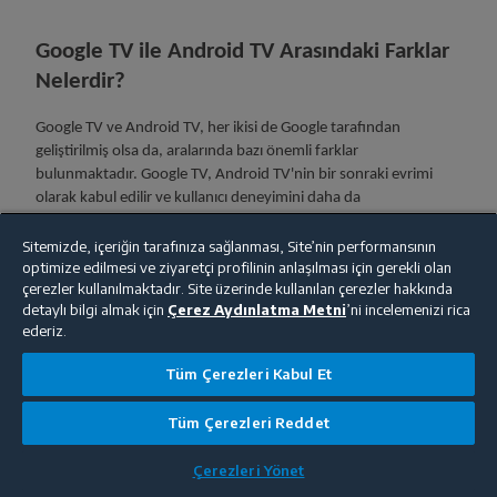
Google TV ile Android TV Arasındaki Farklar
Nelerdir?
Google TV ve Android TV, her ikisi de Google tarafından
geliştirilmiş olsa da, aralarında bazı önemli farklar
bulunmaktadır. Google TV, Android TV'nin bir sonraki evrimi
olarak kabul edilir ve kullanıcı deneyimini daha da
kişiselleştirilmiş hale getirir. Google TV, daha akıllı arama
fonksiyonları ve daha kapsamlı bir içerik öneri sistemi sunarken,
Sitemizde, içeriğin tarafınıza sağlanması, Site’nin performansının
optimize edilmesi ve ziyaretçi profilinin anlaşılması için gerekli olan
Android TV daha çok bir işletim sistemi olarak hizmet verir.
çerezler kullanılmaktadır. Site üzerinde kullanılan çerezler hakkında
Google TV, Android TV platformunun üzerine inşa edilmiş, daha
detaylı bilgi almak için
Çerez Aydınlatma Metni
’ni incelemenizi rica
zengin bir kullanıcı arayüzü ve deneyimi sunar.
ederiz.
Google TV İnternete Bağlanır Mı?
Tüm Çerezleri Kabul Et
Evet, Google TV internete bağlanabilir. Aslında, çoğu özelliğinden
Tüm Çerezleri Reddet
tam olarak yararlanabilmek için internet bağlantısı gereklidir.
İnternet bağlantısı üzerinden, kullanıcılar çeşitli streaming
Çerezleri Yönet
hizmetlerine, uygulamalara ve diğer online içeriklere erişebilir.