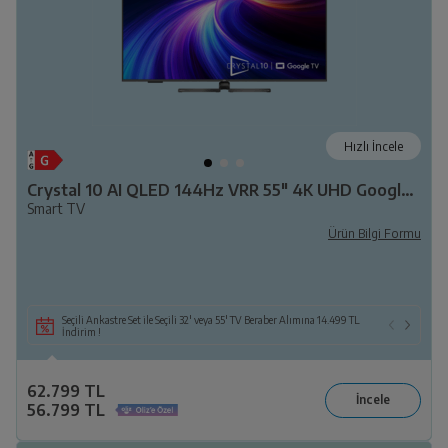
Hızlı İncele
Crystal 10 AI QLED 144Hz VRR 55" 4K UHD Google TV - B 1055 C AI
Smart TV
Ürün Bilgi Formu
Seçili Ankastre Set ile Seçili 32' veya 55' TV Beraber Alımına 14.499 TL
İndirim !
62.799 TL
56.799 TL