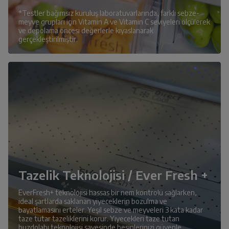
*Testler bağımsız kuruluş laboratuvarlarında, farklı sebze-
meyve grupları için Vitamin A ve Vitamin C seviyeleri ölçülerek
ve depolama öncesi değerlerle kıyaslanarak
gerçekleştirilmiştir.
Tazelik Teknolojisi / Ever Fresh +
EverFresh+ teknolojisi hassas bir nem kontrolü sağlarken,
ideal şartlarda saklanan yiyeceklerin bozulma ve
bayatlamasını erteler. Yeşil sebze ve meyveleri 3 kata kadar
taze tutar tazeliklerini korur. Yiyecekleri taze tutan
buzdolabı teknolojisi sayesinde besinlerinizi güvenle