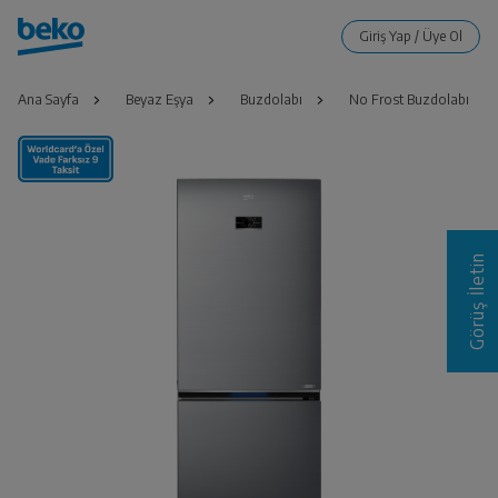
Ana Sayfa
Beyaz Eşya
Buzdolabı
No Frost Buzdolabı
Görüş İletin