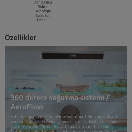
Dondurucu
Bölme
Teknolojisi
Sabit Set
Değerli
Özellikler
360 derece soğutma sistemi /
AeroFlow
Ezberleri bozan yeni AeroFlow Soğutma Teknolojisi rafların
üzerine doğrudan üfleme yapmaz, tazeliği dolabın tamamına
yayar. Yiyecekler %30'a kadar daha uzun süre taze kalır.
*Intertek tarafından gerçekleştirilen ağırlık kaybı ve “genel