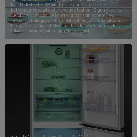
kabul edilebilirlik” parametresine göre raf ömrünün
belirlendiği duyusal değerlendirme testleri; 12 gün boyunca
AeroFlow buzdolabı ve kontrol buzdolabının (AeroFlow
teknolojisi bulunmayan buzdolabı) alt ön raflarında saklanan
havuç, taze kesim göbek marul, taze kesim domates, çilek,
salam ve kaşar peyniri ile gerçekleştirilmiştir.