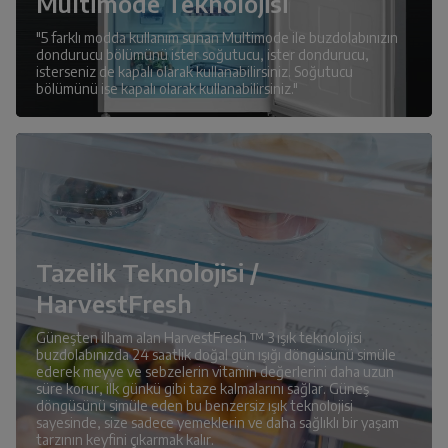
Multimode Teknolojisi
"5 farklı modda kullanım sunan Multimode ile buzdolabınızın
dondurucu bölümünü ister soğutucu, ister dondurucu,
isterseniz de kapalı olarak kullanabilirsiniz. Soğutucu
bölümünü ise kapalı olarak kullanabilirsiniz."
Tazelik Teknolojisi /
HarvestFresh
Güneşten ilham alan HarvestFresh ™ 3 ışık teknolojisi
buzdolabınızda 24 saatlik doğal gün ışığı döngüsünü simüle
ederek meyve ve sebzelerin vitamin değerlerini daha uzun
süre korur, ilk günkü gibi taze kalmalarını sağlar. Güneş
döngüsünü simüle eden bu benzersiz ışık teknolojisi
sayesinde, size sadece yemeklerin ve daha sağlıklı bir yaşam
tarzının keyfini çıkarmak kalır.