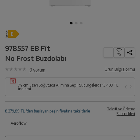
978557 EB Fit
70
No Frost Buzdolabı
Ürün Bilgi Formu
0
yorum
74 cm üzeri Soğutucu Alımına Seçili Süpürgelerde 15.499 TL
İndirim!
Taksit ve Ödeme
Seçenekleri
Aeroflow