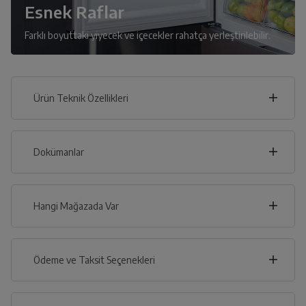
Esnek Raflar
Farklı boyuttaki yiyecek ve içecekler rahatça yerleştirilebilir.
Ürün Teknik Özellikleri
78
cm
Dokümanlar
Ürünün güvenli kurulum ve kullanımı ile ilgili bilgiler ve
işaretlerin açıklamaları kullanma kılavuzlarının ilk bölümünde
verilmiştir.
cm
Hangi Mağazada Var
188
Türkçe
English
Русский
İl
Ödeme ve Taksit Seçenekleri
İlçe
Dijital Kullanma Kılavuzu
Kredi Kartı