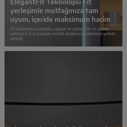
ElegantFit Teknolojisi Fit
yerleşimle mutfağınıza tam
uyum, içeride maksimum hacim
Fit tasarımıyla buzdolabı, sağdan ve soldan 5’er cm yerine
yalnızca 0,3 cm boşlukla mutfak dolabınıza mükemmel şekilde
yerleşir.