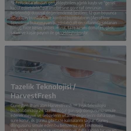
*Intertek tarafından gerçekleştirilen ağırlık kaybı ve “genel
kabul edilebilirlik” parametresine göre raf ömrünün
belirlendiği duyusal değerlendirme testleri; 12 gün boyunca
AeroFlow buzdolabı ve kontrol buzdolabının (AeroFlow
teknolojisi bulunmayan buzdolabı) alt ön raflarında saklanan
havuç, taze kesim göbek marul, taze kesim domates, çilek,
salam ve kaşar peyniri ile gerçekleştirilmiştir.
Tazelik Teknolojisi /
HarvestFresh
Güneşten ilham alan HarvestFresh ™ 3 ışık teknolojisi
buzdolabınızda 24 saatlik doğal gün ışığı döngüsünü simüle
ederek meyve ve sebzelerin vitamin değerlerini daha uzun
süre korur, ilk günkü gibi taze kalmalarını sağlar. Güneş
döngüsünü simüle eden bu benzersiz ışık teknolojisi
sayesinde, size sadece yemeklerin ve daha sağlıklı bir yaşam