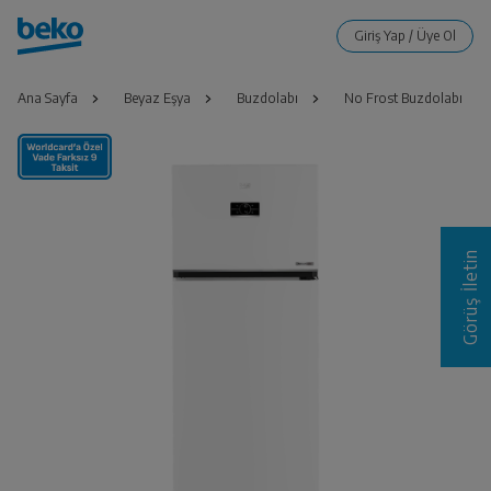
Ana Sayfa
Beyaz Eşya
Buzdolabı
No Frost Buzdolabı
Görüş İletin