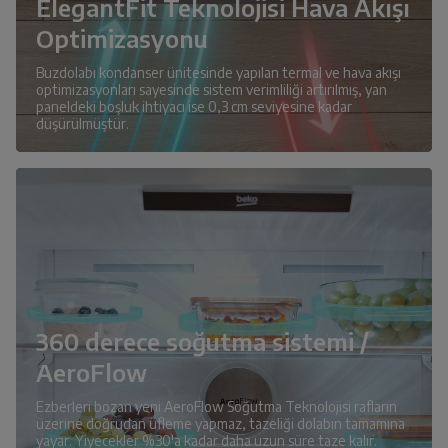
ElegantFit Teknolojisi Hava Akışı
Optimizasyonu
Buzdolabı kondanser ünitesinde yapılan termal ve hava akışı
optimizasyonları sayesinde sistem verimliliği artırılmış, yan
paneldeki boşluk ihtiyacı ise 0,3 cm seviyesine kadar
düşürülmüştür.
360 derece soğutma sistemi /
AeroFlow
Ezberleri bozan yeni AeroFlow Soğutma Teknolojisi rafların
üzerine doğrudan üfleme yapmaz, tazeliği dolabın tamamına
yayar. Yiyecekler %30'a kadar daha uzun süre taze kalır.