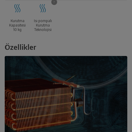
Kurutma
Isı pompalı
Kapasitesi
Kurutma
10
kg
Teknolojisi
Özellikler