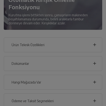
Fonksiyonu
Kurutma işlemi bittikten sonra, çamaşırların makineden
boşaltılamaması durumunda, belirli aralıklarla tambur
dönmeye devam eder. Kırışıklıklar azalır.
Ürün Teknik Özellikleri
60
cm
Dokümanlar
Ürünün güvenli kurulum ve kullanımı ile ilgili bilgiler ve
işaretlerin açıklamaları kullanma kılavuzlarının ilk bölümünde
verilmiştir.
Hangi Mağazada Var
cm
85
Türkçe
English
İl
Ödeme ve Taksit Seçenekleri