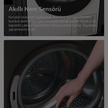
Akıllı Nem Sensörü
Kuruluk seviyesini algılayarak, kurutma süresini istenilen
kuruluk derecesine göre otomatik olarak ayarlar. Böylece az
kapasite çamaşır kuruturken daha az enerji harcar. Eşyaların
yıpranmasını önler.