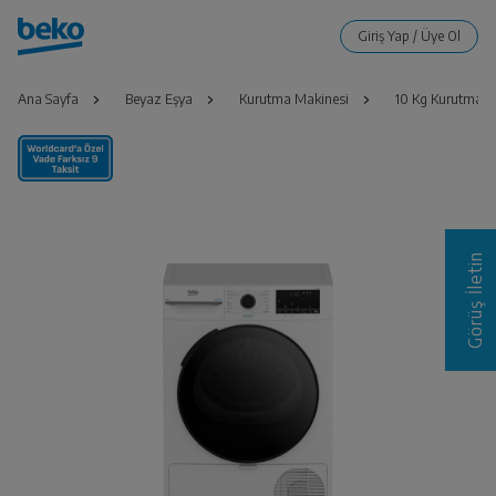
Ana Sayfa
Beyaz Eşya
Kurutma Makinesi
10 Kg Kurutma M
Görüş İletin