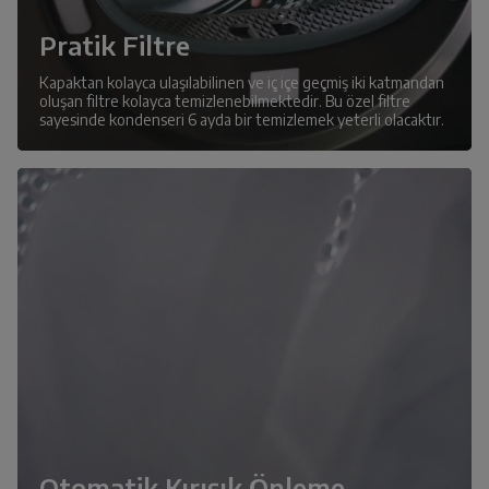
Pratik Filtre
Kapaktan kolayca ulaşılabilinen ve iç içe geçmiş iki katmandan
oluşan filtre kolayca temizlenebilmektedir. Bu özel filtre
sayesinde kondenseri 6 ayda bir temizlemek yeterli olacaktır.
Otomatik Kırışık Önleme