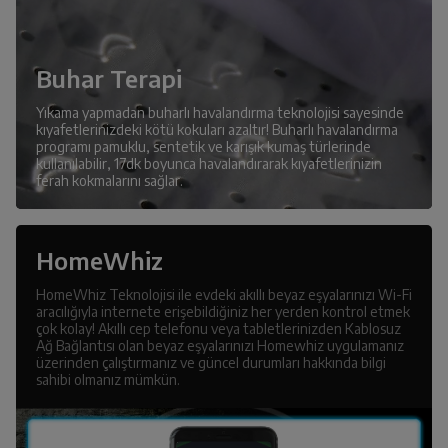
Buhar Terapi
Yıkama yapmadan buharlı havalandırma teknolojisi sayesinde
kıyafetlerinizdeki kötü kokuları azaltır! Buharlı havalandırma
programı pamuklu, sentetik ve karışık kumaş türlerinde
kullanılabilir, 17dk boyunca havalandırarak kıyafetlerinizin
ferah kokmalarını sağlar.
HomeWhiz
HomeWhiz Teknolojisi ile evdeki akıllı beyaz eşyalarınızı Wi-Fi
aracılığıyla internete erişebildiğiniz her yerden kontrol etmek
çok kolay! Akıllı cep telefonu veya tabletlerinizden Kablosuz
Ağ Bağlantısı olan beyaz eşyalarınızı Homewhiz uygulamanız
üzerinden çalıştırmanız ve güncel durumları hakkında bilgi
sahibi olmanız mümkün.