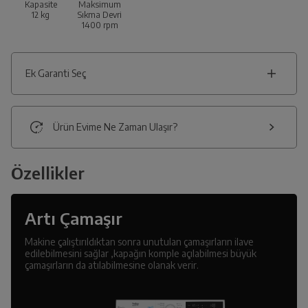
Kapasite
Maksimum
12
kg
Sıkma Devri
1400
rpm
Ek Garanti Seç
Ürün Evime Ne Zaman Ulaşır?
Özellikler
Artı Çamaşır
Makine çalıştırıldıktan sonra unutulan çamaşırların ilave
edilebilmesini sağlar ,kapağın komple açılabilmesi büyük
çamaşırların da atılabilmesine olanak verir.