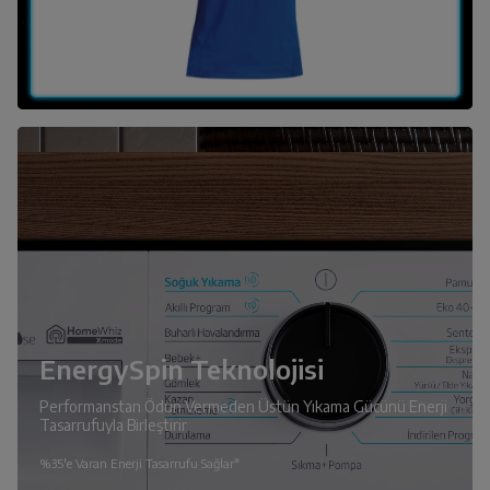
EnergySpin Teknolojisi
Performanstan Ödün Vermeden Üstün Yıkama Gücünü Enerji
Tasarrufuyla Birleştirir
%35'e Varan Enerji Tasarrufu Sağlar*