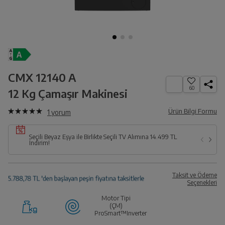
CMX 12140 A
60
12 Kg Çamaşır Makinesi
Ürün Bilgi Formu
1
yorum
Seçili Beyaz Eşya ile Birlikte Seçili TV Alımına 14.499 TL
İndirim!
Taksit ve Ödeme
Seçenekleri
Motor Tipi
(ÇM)
ProSmart™Inverter