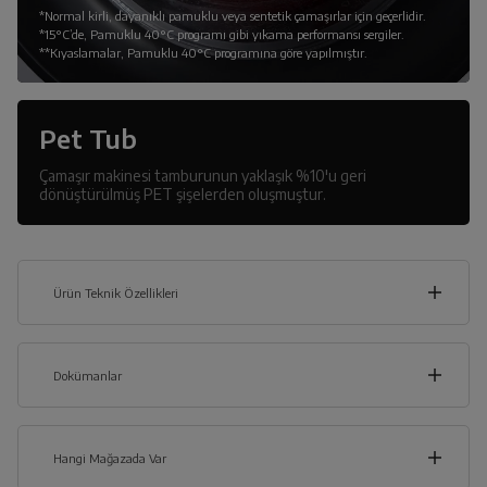
*Normal kirli, dayanıklı pamuklu veya sentetik çamaşırlar için geçerlidir.
*15°C’de, Pamuklu 40°C programı gibi yıkama performansı sergiler.
**Kıyaslamalar, Pamuklu 40°C programına göre yapılmıştır.
Pet Tub
Çamaşır makinesi tamburunun yaklaşık %10'u geri
dönüştürülmüş PET şişelerden oluşmuştur.
Ürün Teknik Özellikleri
60
cm
Dokümanlar
Ürünün güvenli kurulum ve kullanımı ile ilgili bilgiler ve işaretlerin
açıklamaları kullanma kılavuzlarının ilk bölümünde verilmiştir.
Hangi Mağazada Var
cm
Türkçe
English
Русский
85