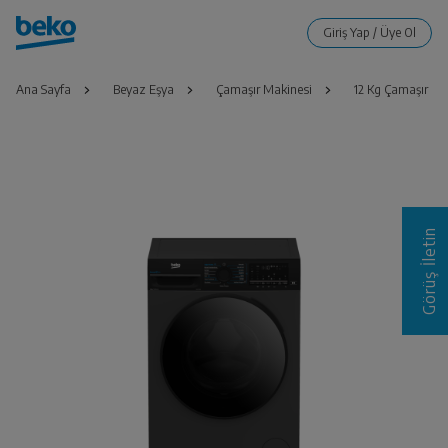
Ana Sayfa
Beyaz Eşya
Çamaşır Makinesi
12 Kg Çamaşır Ma
Görüş İletin