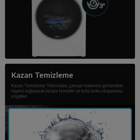
Kazan Temizleme
Kazan Temizleme Teknolojisi, çamaşır makinesi içerisindeki
hijyeni sağlayarak kazanı temizler ve kötü koku oluşumunu
engeller.