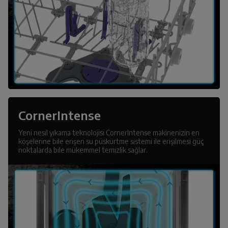
CornerIntense
Yeni nesil yıkama teknolojisi CornerIntense makinenizin en
köşelerine bile erişen su püskürtme sistemi ile erişilmesi güç
noktalarda bile mükemmel temizlik sağlar.