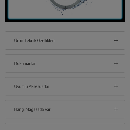
Ürün Teknik Özellikleri
60
cm
Dokümanlar
Ürünün güvenli kurulum ve kullanımı ile ilgili bilgiler ve
işaretlerin açıklamaları kullanma kılavuzlarının ilk bölümünde
verilmiştir.
Uyumlu Aksesuarlar
cm
85
Türkçe
English
Hangi Mağazada Var
İl
Kullanma Kılavuzu