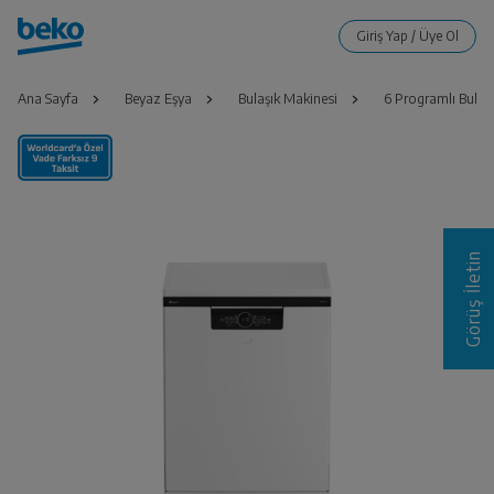
Ana Sayfa
Beyaz Eşya
Bulaşık Makinesi
6 Programlı Bulaş
Görüş İletin