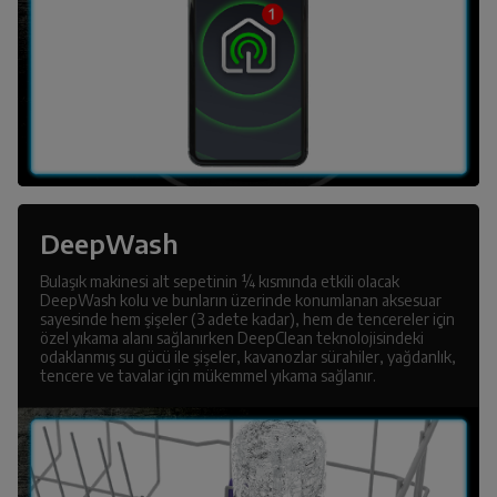
DeepWash
Bulaşık makinesi alt sepetinin ¼ kısmında etkili olacak
DeepWash kolu ve bunların üzerinde konumlanan aksesuar
sayesinde hem şişeler (3 adete kadar), hem de tencereler için
özel yıkama alanı sağlanırken DeepClean teknolojisindeki
odaklanmış su gücü ile şişeler, kavanozlar sürahiler, yağdanlık,
tencere ve tavalar için mükemmel yıkama sağlanır.