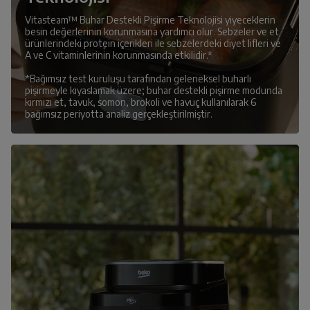
Vitasteam™ Buhar Destekli Pişirme Teknolojisi yiyeceklerin
besin değerlerinin korunmasına yardımcı olur. Sebzeler ve et
ürünlerindeki protein içerikleri ile sebzelerdeki diyet lifleri ve
A ve C vitaminlerinin korunmasında etkilidir.*
*Bağımsız test kuruluşu tarafından geleneksel buharlı
pişirmeyle kıyaslamak üzere; buhar destekli pişirme modunda
kırmızı et, tavuk, somon, brokoli ve havuç kullanılarak 6
bağımsız periyotta analiz gerçekleştirilmiştir.