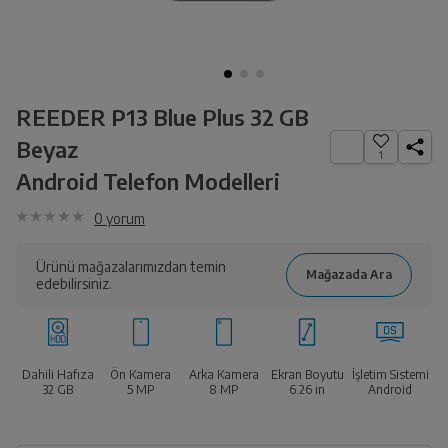
REEDER P13 Blue Plus 32 GB
Beyaz
1
Android Telefon Modelleri
0
yorum
Ürünü mağazalarımızdan temin
edebilirsiniz.
Dahili Hafıza
Ön Kamera
Arka Kamera
Ekran Boyutu
İşletim Sistemi
32 GB
5 MP
8 MP
6.26
in
Android