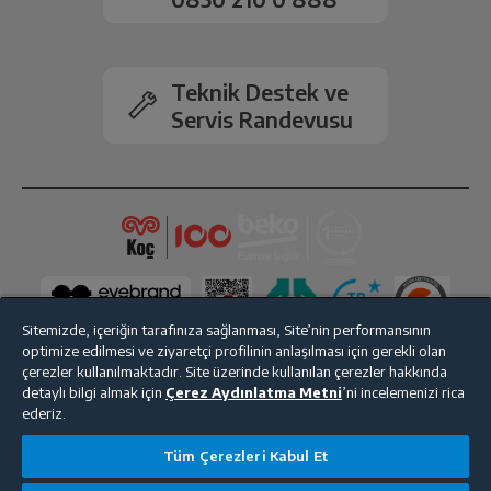
Ekran Çözünürlüğü
720 x 1650
Ekran Tipi
LCD
Teknik Destek ve
Servis Randevusu
Arka Kamera
8 MP
Ön Kamera
5 MP
Kamera Zoom
Dijital
Bluetooth
Var
Sitemizde, içeriğin tarafınıza sağlanması, Site’nin performansının
optimize edilmesi ve ziyaretçi profilinin anlaşılması için gerekli olan
çerezler kullanılmaktadır. Site üzerinde kullanılan çerezler hakkında
Wi-Fi
Var
detaylı bilgi almak için
Çerez Aydınlatma Metni
’ni incelemenizi rica
ederiz.
Bize Ulaşın
Kişisel Verilerin Korunması
İşlem Rehberi
GPS
Var
Tüm Çerezleri Kabul Et
Satış Sözleşmesi