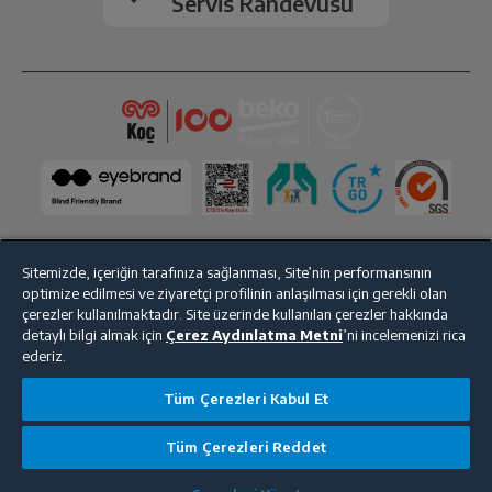
Servis Randevusu
Sitemizde, içeriğin tarafınıza sağlanması, Site’nin performansının
optimize edilmesi ve ziyaretçi profilinin anlaşılması için gerekli olan
Bize Ulaşın
Kişisel Verilerin Korunması
İşlem Rehberi
çerezler kullanılmaktadır. Site üzerinde kullanılan çerezler hakkında
detaylı bilgi almak için
Çerez Aydınlatma Metni
’ni incelemenizi rica
Satış Sözleşmesi
ederiz.
© 2025 beko.com.tr
Tüm Çerezleri Kabul Et
Tüm Çerezleri Reddet