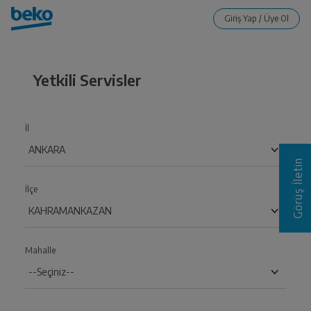
Yetkili Servisler
İl
Görüş İletin
İlçe
Mahalle