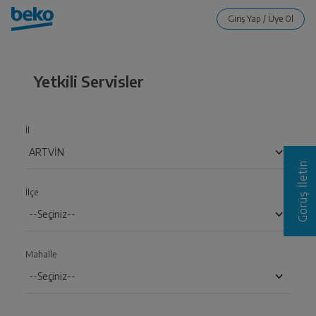
Yetkili Servisler
İl
Görüş İletin
İlçe
Mahalle