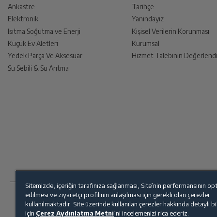
Ankastre
Tarihçe
Elektronik
Yanındayız
Isıtma Soğutma ve Enerji
Kişisel Verilerin Korunması
Küçük Ev Aletleri
Kurumsal
Yedek Parça Ve Aksesuar
Hizmet Talebinin Değerlendi
Su Sebili & Su Arıtma
Sitemizde, içeriğin tarafınıza sağlanması, Site’nin performansının op
edilmesi ve ziyaretçi profilinin anlaşılması için gerekli olan çerezler
kullanılmaktadır. Site üzerinde kullanılan çerezler hakkında detaylı b
için
Çerez Aydınlatma Metni
’ni incelemenizi rica ederiz.