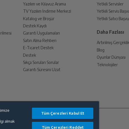
Yazılım ve Kılavuz Arama
Yetkili Servisler
TV Yazılım İndirme Merkezi
Yetkili Servis Baş
Katalog ve Broşür
Yetkili Satıcı Baş
Destek Kaydı
Daha Fazlası
rilmesi
Garanti Uygulamaları
Satın Alma Rehberi
Artırılmış Gerçekli
E-Ticaret Destek
Blog
Destek
Oyunlar Dünyası
Sıkça Sorulan Sorular
Teknolojiler
Garanti Süresini Uzat
timize
Tüm Çerezleri Kabul Et
ilgi almak
Tüm Çerezleri Reddet