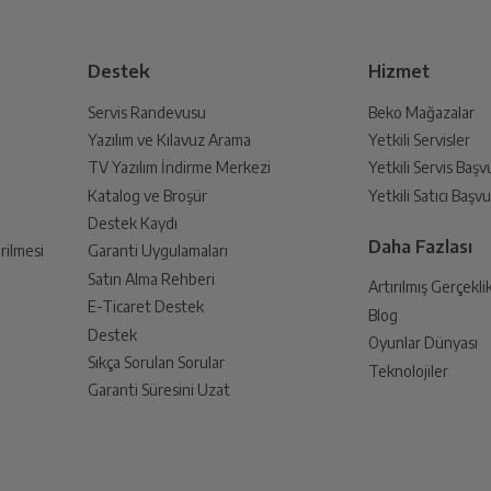
Destek
Hizmet
Servis Randevusu
Beko Mağazalar
Yazılım ve Kılavuz Arama
Yetkili Servisler
TV Yazılım İndirme Merkezi
Yetkili Servis Baş
Katalog ve Broşür
Yetkili Satıcı Baş
Destek Kaydı
Daha Fazlası
rilmesi
Garanti Uygulamaları
Satın Alma Rehberi
Artırılmış Gerçekli
E-Ticaret Destek
Blog
Destek
Oyunlar Dünyası
Sıkça Sorulan Sorular
Teknolojiler
Garanti Süresini Uzat