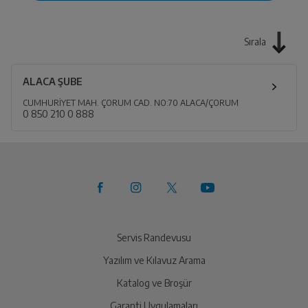
Sırala
ALACA ŞUBE
CUMHURİYET MAH. ÇORUM CAD. NO:70 ALACA/ÇORUM
0 850 210 0 888
Servis Randevusu
Yazılım ve Kılavuz Arama
Katalog ve Broşür
Garanti Uygulamaları