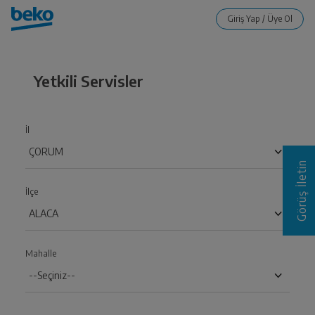
Yetkili Servisler
İl
Görüş İletin
İlçe
Mahalle