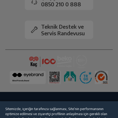
gerçekleşecektir.
0850 210 0 888
Bek Şapkası Tipi
Düz Parlak
Teknik Destek ve
Ölçüler
Servis Randevusu
Ağırlık: Paketsiz
12.1 kg
Derinlik
52.4 cm
Boyut (cm) (GxYxD)
64.6 cm
Niş Boyutlar (YxGxD) (cm)
hx560x490
Diğer
Bize Ulaşın
Kişisel Verilerin Korunması
İşlem Rehberi
Sitemizde, içeriğin tarafınıza sağlanması, Site’nin performansının
optimize edilmesi ve ziyaretçi profilinin anlaşılması için gerekli olan
Satış Sözleşmesi
Kontrol Tipi ve Yeri
Düğmeden Kontrol / Yan