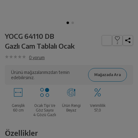
YOCG 64110 DB
2
Gazlı Cam Tablalı Ocak
0
yorum
Ürünü mağazalarımızdan temin
edebilirsiniz.
Genişlik
Ocak Tipi Ve
Ürün Rengi
Verimlilik
60 cm
Göz Sayısı
Beyaz
57,0
4 Gözü Gazlı
Özellikler