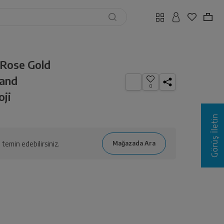
Rose Gold
and
0
oji
Görüş İletin
temin edebilirsiniz.