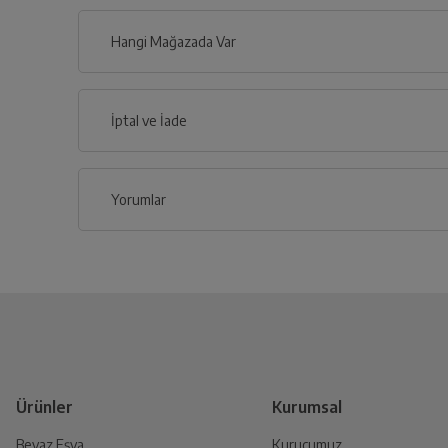
Hangi Mağazada Var
İl
İptal ve İade
İlçe
Yorumlar
İptal/İade Talebi Oluşturun
Siparişlerim sayfasından iade etmek istediğin
Yetkili Servis İade Randevusu
Yetkili servis, ürünü adresinizinden teslim a
Ürünler
Kurumsal
Beyaz Eşya
Kurucumuz