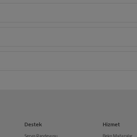
iz ürünü bulup, İptal/İade Et’e tıklayarak süreci başlatabilirsiniz.
Bu ürüne henüz yorum yapılmamış.
İlk yorumu sen yap!
 Oluşturun
lmak üzere sizinle randevu için iletişime geçecektir.
Destek
Hizmet
Servis Randevusu
Beko Mağazalar