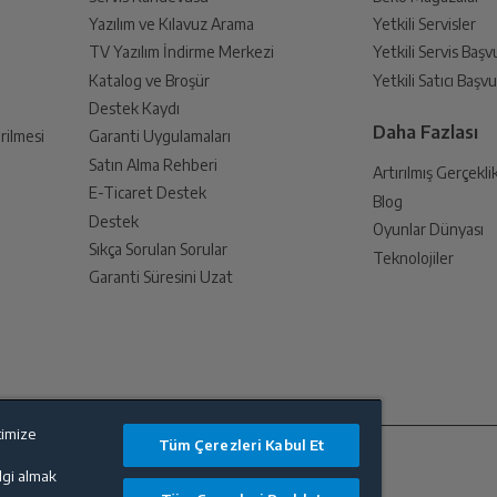
Yazılım ve Kılavuz Arama
Yetkili Servisler
din
TV Yazılım İndirme Merkezi
Yetkili Servis Baş
 birlikte yetkili servise teslim edin.
Katalog ve Broşür
Yetkili Satıcı Baş
Destek Kaydı
Daha Fazlası
rilmesi
Garanti Uygulamaları
Satın Alma Rehberi
Artırılmış Gerçekli
E-Ticaret Destek
Blog
an sonra İade süreciniz tamamlanacaktır.
Destek
Oyunlar Dünyası
Sıkça Sorulan Sorular
Teknolojiler
Garanti Süresini Uzat
endirme sağlanacaktır.
timize
lanması sonrasında ücret iadeniz en kısa süre içerisinde gerçekleşecektir.
Tüm Çerezleri Kabul Et
ilgi almak