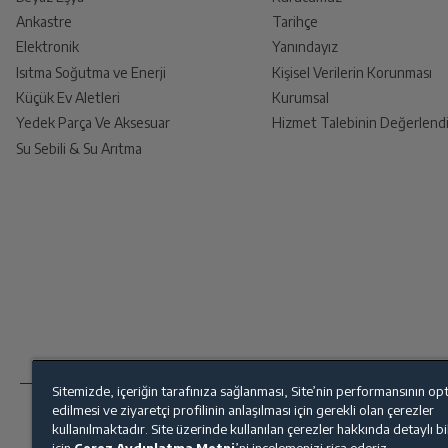
Ankastre
Tarihçe
Ürünü Yetkili Servise Teslim E
Elektronik
Yanındayız
Ürünü eksiksiz ve hasarsız olarak faturası ile
Isıtma Soğutma ve Enerji
Kişisel Verilerin Korunması
Küçük Ev Aletleri
Kurumsal
Yedek Parça Ve Aksesuar
Hizmet Talebinin Değerlendi
Su Sebili & Su Arıtma
İade Talebiniz Onaylansın
Yetkili servis gerekli kontrolleri sağladıkt
Ücretiniz İade Edilsin
Ücret iadesi gerçekleştiğinde SMS ile bilgil
Sitemizde, içeriğin tarafınıza sağlanması, Site’nin performansının op
Siparişiniz henüz teslim edilmediyse iptal talebinizin onay
edilmesi ve ziyaretçi profilinin anlaşılması için gerekli olan çerezler
kullanılmaktadır. Site üzerinde kullanılan çerezler hakkında detaylı b