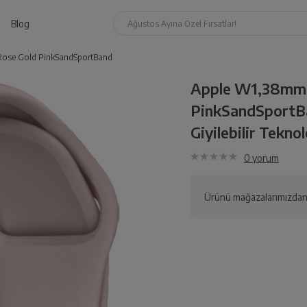
Blog
Ağustos Ayına Özel Fırsatlar!
ose Gold PinkSandSportBand
Apple W1,38mm
PinkSandSportB
Giyilebilir Teknol
0
yorum
Ürünü mağazalarımızdan 