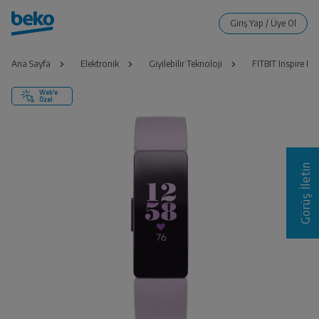
Ana Sayfa
Elektronik
Giyilebilir Teknoloji
FITBIT Inspire HR
Web'e
Özel
Görüş İletin