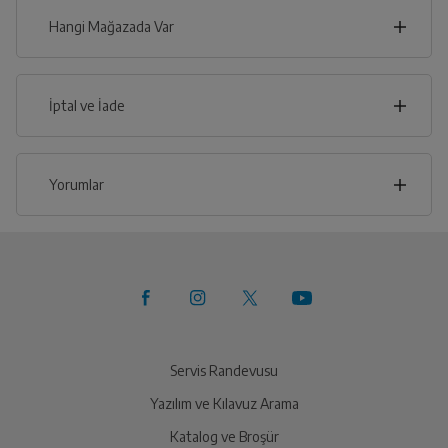
Hangi Mağazada Var
İl
İptal ve İade
İlçe
İptal/İade Talebi Oluşturun
Yorumlar
Siparişlerim sayfasından iade etmek istediğiniz ürünü
bulup, İptal/İade Et’e tıklayarak süreci
başlatabilirsiniz.
Bu ürüne henüz yorum yapılmamış.
Yetkili Servis İade Randevusu
İlk yorumu sen yap!
Oluşturun
Yetkili servis, ürünü adresinizinden teslim almak üzere
sizinle randevu için iletişime geçecektir.
Servis Randevusu
Yazılım ve Kılavuz Arama
Ürünü Yetkili Servise Teslim Edin
Katalog ve Broşür
Ürünü eksiksiz ve hasarsız olarak faturası ile birlikte