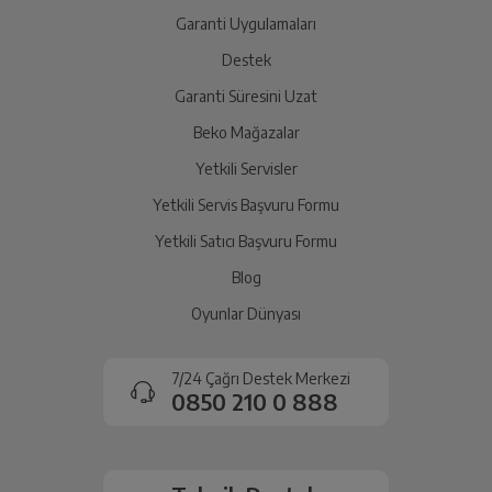
yetkili servise teslim edin.
Garanti Uygulamaları
Destek
Garanti Süresini Uzat
İade Talebiniz Onaylansın
Yetkili servis gerekli kontrolleri sağladıktan sonra İade
Beko Mağazalar
süreciniz tamamlanacaktır.
Yetkili Servisler
Yetkili Servis Başvuru Formu
Ücretiniz İade Edilsin
Yetkili Satıcı Başvuru Formu
Ücret iadesi gerçekleştiğinde SMS ile bilgilendirme
Blog
sağlanacaktır.
Oyunlar Dünyası
Siparişiniz henüz teslim edilmediyse iptal talebinizin
onaylanması sonrasında ücret iadeniz en kısa süre içerisinde
7/24 Çağrı Destek Merkezi
gerçekleşecektir.
0850 210 0 888