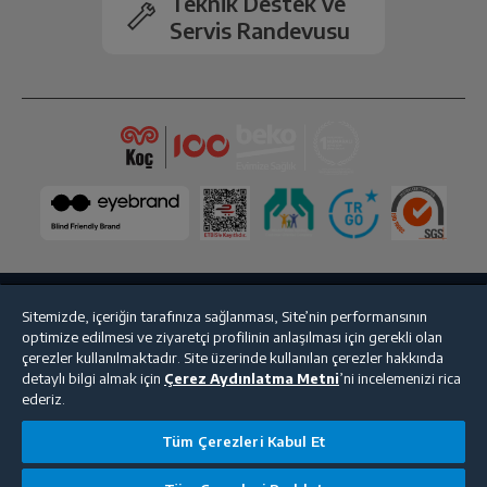
Teknik Destek ve
Servis Randevusu
Sitemizde, içeriğin tarafınıza sağlanması, Site’nin performansının
Bize Ulaşın
Kişisel Verilerin Korunması
İşlem Rehberi
optimize edilmesi ve ziyaretçi profilinin anlaşılması için gerekli olan
çerezler kullanılmaktadır. Site üzerinde kullanılan çerezler hakkında
Satış Sözleşmesi
detaylı bilgi almak için
Çerez Aydınlatma Metni
’ni incelemenizi rica
ederiz.
© 2025 beko.com.tr
Tüm Çerezleri Kabul Et