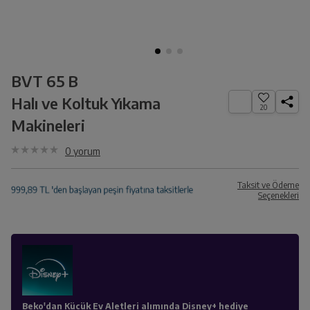
BVT 65 B
Halı ve Koltuk Yıkama
20
Makineleri
0
yorum
Taksit ve Ödeme
Seçenekleri
Beko'dan Kücük Ev Aletleri alımında Disney+ hediye