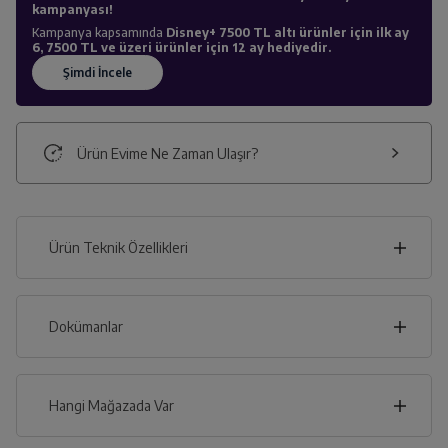
kampanyası!
Kampanya kapsamında
Disney+ 7500 TL altı ürünler için ilk ay
6, 7500 TL ve üzeri ürünler için 12 ay hediyedir.
Ürün Evime Ne Zaman Ulaşır?
Ürün Teknik Özellikleri
37
cm
Dokümanlar
Ürünün güvenli kurulum ve kullanımı ile ilgili bilgiler ve
işaretlerin açıklamaları kullanma kılavuzlarının ilk bölümünde
verilmiştir.
Hangi Mağazada Var
cm
41
Türkçe
English
Deutsch
İl