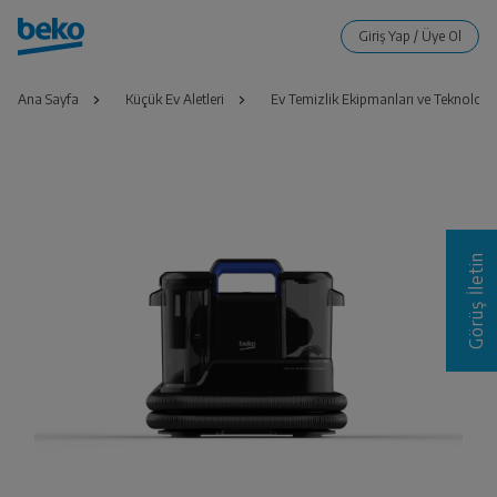
Ana Sayfa
Küçük Ev Aletleri
Ev Temizlik Ekipmanları ve Teknolojile
Görüş İletin