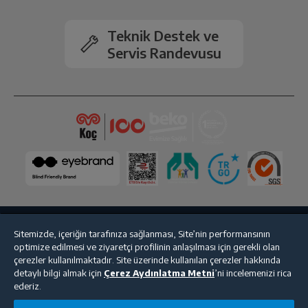
2.Arka Kamera
Var
Teknik Destek ve
Servis Randevusu
Kamera Zoom
Dijital
Ön Kamera Flaş
Var
Bluetooth
Var
Wi-Fi
Var
NFC
Var
Sitemizde, içeriğin tarafınıza sağlanması, Site’nin performansının
Bize Ulaşın
Kişisel Verilerin Korunması
İşlem Rehberi
optimize edilmesi ve ziyaretçi profilinin anlaşılması için gerekli olan
GPS
Var
çerezler kullanılmaktadır. Site üzerinde kullanılan çerezler hakkında
Satış Sözleşmesi
detaylı bilgi almak için
Çerez Aydınlatma Metni
’ni incelemenizi rica
ederiz.
© 2025 beko.com.tr
Dahili Hafıza
128 GB