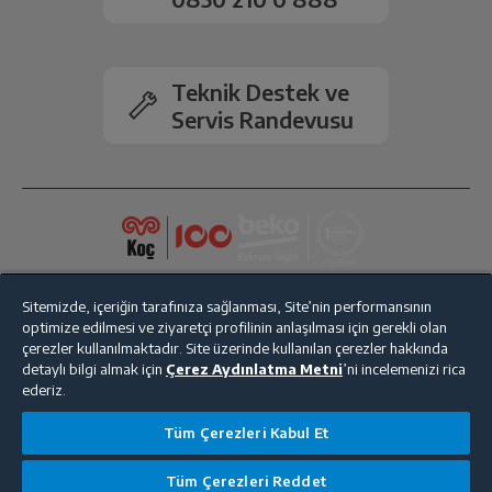
Ön Kamera
12MP
2.Arka Kamera
Var
Teknik Destek ve
Servis Randevusu
Kamera Zoom
Dijital
Ön Kamera Flaş
Var
Bluetooth
Var
Sitemizde, içeriğin tarafınıza sağlanması, Site’nin performansının
optimize edilmesi ve ziyaretçi profilinin anlaşılması için gerekli olan
Wi-Fi
Var
çerezler kullanılmaktadır. Site üzerinde kullanılan çerezler hakkında
detaylı bilgi almak için
Çerez Aydınlatma Metni
’ni incelemenizi rica
NFC
Var
ederiz.
Bize Ulaşın
Kişisel Verilerin Korunması
İşlem Rehberi
Tüm Çerezleri Kabul Et
GPS
Var
Satış Sözleşmesi
Tüm Çerezleri Reddet