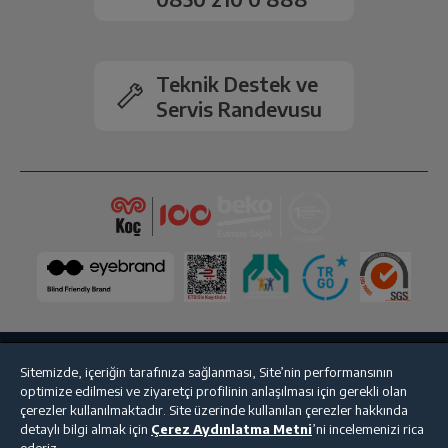
Ön Kamera
12MP
2.Arka Kamera
Var
Teknik Destek ve
Servis Randevusu
Kamera Zoom
Dijital
Ön Kamera Flaş
Var
Bluetooth
Var
Wi-Fi
Var
NFC
Var
Sitemizde, içeriğin tarafınıza sağlanması, Site’nin performansının
Bize Ulaşın
Kişisel Verilerin Korunması
İşlem Rehberi
optimize edilmesi ve ziyaretçi profilinin anlaşılması için gerekli olan
GPS
Var
çerezler kullanılmaktadır. Site üzerinde kullanılan çerezler hakkında
Satış Sözleşmesi
detaylı bilgi almak için
Çerez Aydınlatma Metni
’ni incelemenizi rica