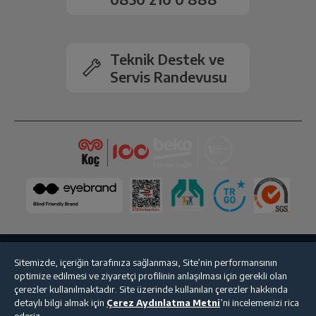
Ön Kamera
12MP
2.Arka Kamera
Var
Teknik Destek ve
Servis Randevusu
Kamera Zoom
Dijital
Ön Kamera Flaş
Var
Bluetooth
Var
Wi-Fi
Var
NFC
Var
Sitemizde, içeriğin tarafınıza sağlanması, Site’nin performansının
Bize Ulaşın
Kişisel Verilerin Korunması
İşlem Rehberi
optimize edilmesi ve ziyaretçi profilinin anlaşılması için gerekli olan
GPS
Var
çerezler kullanılmaktadır. Site üzerinde kullanılan çerezler hakkında
Satış Sözleşmesi
detaylı bilgi almak için
Çerez Aydınlatma Metni
’ni incelemenizi rica