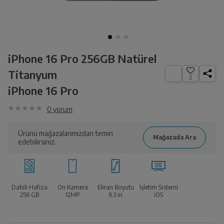
iPhone 16 Pro 256GB Natürel
Titanyum
2
iPhone 16 Pro
0
yorum
Ürünü mağazalarımızdan temin
edebilirsiniz.
Dahili Hafıza
Ön Kamera
Ekran Boyutu
İşletim Sistemi
256 GB
12MP
6.3
in
iOS