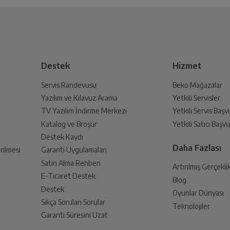
Mükemmel
 Oluşturun
Turuncu
Çok İyi
lmak üzere sizinle randevu için iletişime geçecektir.
05-05-2026
İyi
Destek
Hizmet
Fena Değil
iOS
Çok kötü
Servis Randevusu
Beko Mağazalar
Yazılım ve Kılavuz Arama
Yetkili Servisler
din
A19 PRO
TV Yazılım İndirme Merkezi
Yetkili Servis Baş
 birlikte yetkili servise teslim edin.
Katalog ve Broşür
Yetkili Satıcı Baş
Destek Kaydı
6
Daha Fazlası
rilmesi
Garanti Uygulamaları
onları için taksit yapılmamaktadır.Konu yetkili
Satın Alma Rehberi
Artırılmış Gerçekli
çin size en yakın yetkili satıcımız ile iletişim
6.9 in
E-Ticaret Destek
Blog
an sonra İade süreciniz tamamlanacaktır.
Destek
Oyunlar Dünyası
Sıkça Sorulan Sorular
Super Retina XDR Display
Teknolojiler
Garanti Süresini Uzat