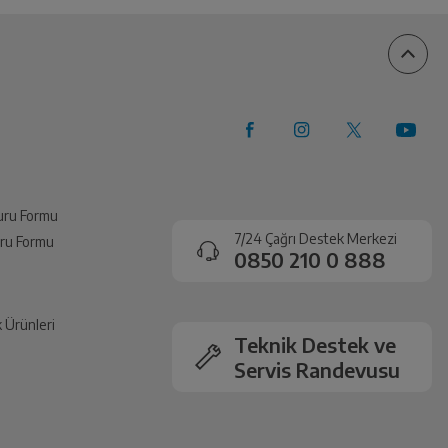
100%
0%
0%
0%
0%
vuru Formu
7/24 Çağrı Destek Merkezi
vuru Formu
0850 210 0 888
k Ürünleri
Teknik Destek ve
Servis Randevusu