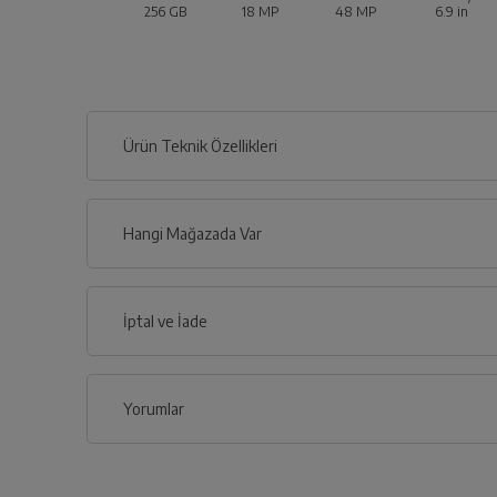
256 GB
18 MP
48 MP
6.9
in
Ürün Teknik Özellikleri
Hangi Mağazada Var
İl
İptal ve İade
İlçe
Yorumlar
İptal/İade Talebi Oluşturun
Siparişlerim sayfasından iade etmek istediğin
Yeniden Eskiye