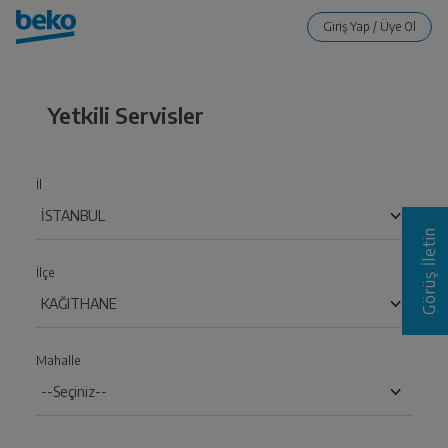
Yetkili Servisler
İl
Görüş İletin
İlçe
Mahalle