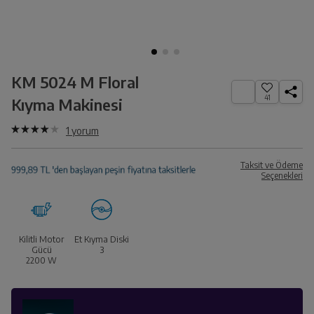
KM 5024 M Floral
41
Kıyma Makinesi
1
yorum
Taksit ve Ödeme
Seçenekleri
Kilitli Motor
Et Kıyma Diski
Gücü
3
2200
W