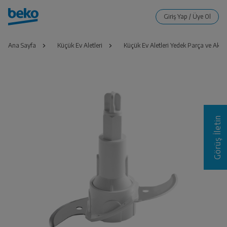
Ana Sayfa
Küçük Ev Aletleri
Küçük Ev Aletleri Yedek Parça ve Akse
Görüş İletin