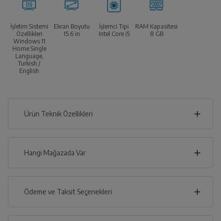
İşletim Sistemi
Ekran Boyutu
İşlemci Tipi
RAM Kapasitesi
Özellikleri
15.6
in
Intel Core i5
8 GB
Windows 11
Home Single
Language,
Turkish /
English
Ürün Teknik Özellikleri
2
cm
Hangi Mağazada Var
İl
Ödeme ve Taksit Seçenekleri
cm
36
İlçe