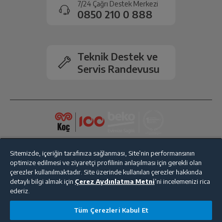
7/24 Çağrı Destek Merkezi
RAM Özellikleri
DDR4
gerçekleşecektir.
0850 210 0 888
Ekran Kartı
Paylaşımlı
Teknik Destek ve
İşletim Sistemi
Windows 10
Servis Randevusu
İşletim Sistemi Özellikleri
Windows 10 Home 64
USB Bağlantısı
Var
HDMI
Var
Sitemizde, içeriğin tarafınıza sağlanması, Site’nin performansının
optimize edilmesi ve ziyaretçi profilinin anlaşılması için gerekli olan
İşlemci Özellikleri
N4000
çerezler kullanılmaktadır. Site üzerinde kullanılan çerezler hakkında
detaylı bilgi almak için
Çerez Aydınlatma Metni
’ni incelemenizi rica
ederiz.
Pil Ömrü
5-6 Saat'e kadar
Bize Ulaşın
Kişisel Verilerin Korunması
İşlem Rehberi
Tüm Çerezleri Kabul Et
Satış Sözleşmesi
Bluetooth
Var