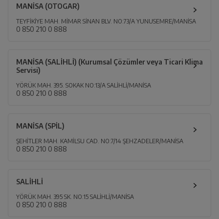
MANİSA (OTOGAR)
TEYFİKİYE MAH. MİMAR SİNAN BLV. NO:73/A YUNUSEMRE/MANİSA
0 850 210 0 888
MANİSA (SALİHLİ) (Kurumsal Çözümler veya Ticari Klima
Servisi)
YÖRÜK MAH. 395. SOKAK NO:13/A SALİHLİ/MANİSA
0 850 210 0 888
MANİSA (SPİL)
ŞEHİTLER MAH. KAMİLSU CAD. NO:7/14 ŞEHZADELER/MANİSA
0 850 210 0 888
SALİHLİ
YÖRÜK MAH. 395 SK. NO:15 SALİHLİ/MANİSA
0 850 210 0 888