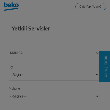
Yetkili Servisler
İl
Görüş İletin
İlçe
Mahalle