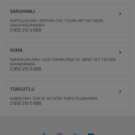
SARUHANLI
KURTULUŞ MAH. ATATÜRK CAD. TOZAN APT. NO:148/1A
SARUHANLI/MANİSA
0 850 210 0 888
SOMA
NAMAZGAH MAH. GAZİ OSMAN PAŞA CD. NİMET APT. NO:81/B
SOMA/MANİSA
0 850 210 0 888
TURGUTLU
SUBAŞI MAH. SON SK. NO:127/1A TURGUTLU/MANİSA
0 850 210 0 888