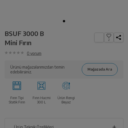
BSUF 3000 B
2
Mini Fırın
0
yorum
Ürünü mağazalarımızdan temin
edebilirsiniz.
Fırın Tipi
Fırın Hacmi
Ürün Rengi
Statik Fırın
300
L
Beyaz
Ürün Teknik Özellikleri