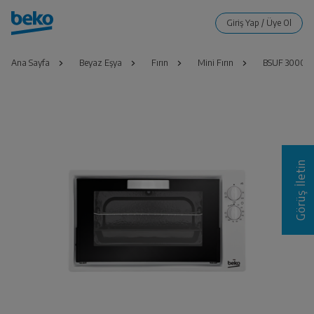
Ana Sayfa
Beyaz Eşya
Fırın
Mini Fırın
BSUF 3000 B
Görüş İletin