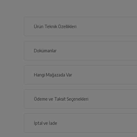
Ürün Teknik Özellikleri
Dokümanlar
Ürünün güvenli kurulum ve kullanımı ile ilgili bilgiler ve işa
Hangi Mağazada Var
İl
Ödeme ve Taksit Seçenekleri
Kullanma 
İlçe
Kredi Kartı
İptal ve İade
Genel Özellikler
Çoklu Kart ile yapılacak ödemelerde , belirtilen v