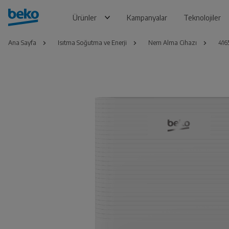
Ürünler
Kampanyalar
Teknolojiler
Ana Sayfa
Isıtma Soğutma ve Enerji
Nem Alma Cihazı
416