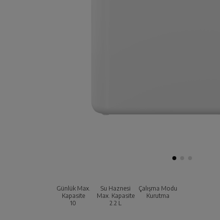
Günlük Max.
Su Haznesi
Çalışma Modu
Kapasite
Max. Kapasite
Kurutma
10
2.2
L