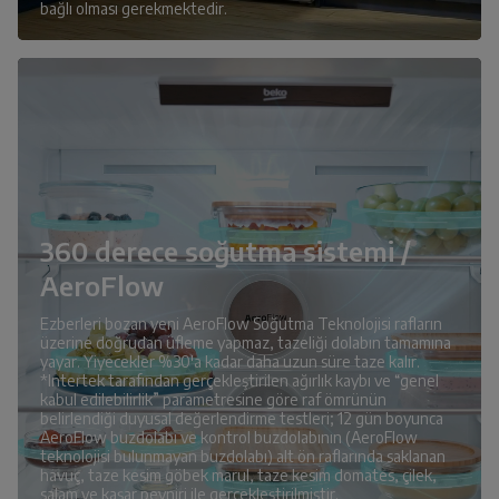
bağlı olması gerekmektedir.
360 derece soğutma sistemi /
AeroFlow
Ezberleri bozan yeni AeroFlow Soğutma Teknolojisi rafların
üzerine doğrudan üfleme yapmaz, tazeliği dolabın tamamına
yayar. Yiyecekler %30'a kadar daha uzun süre taze kalır.
*Intertek tarafından gerçekleştirilen ağırlık kaybı ve “genel
kabul edilebilirlik” parametresine göre raf ömrünün
belirlendiği duyusal değerlendirme testleri; 12 gün boyunca
AeroFlow buzdolabı ve kontrol buzdolabının (AeroFlow
teknolojisi bulunmayan buzdolabı) alt ön raflarında saklanan
havuç, taze kesim göbek marul, taze kesim domates, çilek,
salam ve kaşar peyniri ile gerçekleştirilmiştir.