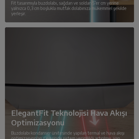
Fit tasarımıyla buzdolabı, sağdan ve soldan 5’er cm yerine
yalnızca 0,3 cm boşlukla mutfak dolabınıza mükemmel şekilde
yerleşir.
ElegantFit Teknolojisi Hava Akışı
Optimizasyonu
Buzdolabı kondanser ünitesinde yapılan termal ve hava akışı
optimizasyonları sayesinde sistem verimliliği artırılmış, yan