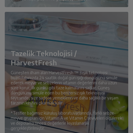
Tazelik Teknolojisi /
HarvestFresh
Güneşten ilham alan HarvestFresh ™ 3 ışık teknolojisi
buzdolabınızda 24 saatlik doğal gün ışığı döngüsünü simüle
ederek meyve ve sebzelerin vitamin değerlerini daha uzun
süre korur, ilk günkü gibi taze kalmalarını sağlar. Güneş
döngüsünü simüle eden bu benzersiz ışık teknolojisi
sayesinde, size sadece yemeklerin ve daha sağlıklı bir yaşam
tarzının keyfini çıkarmak kalır.
*Testler bağımsız kuruluş laboratuvarlarında, farklı sebze-
meyve grupları için Vitamin A ve Vitamin C seviyeleri ölçülerek
ve depolama öncesi değerlerle kıyaslanarak
gerçekleştirilmiştir.