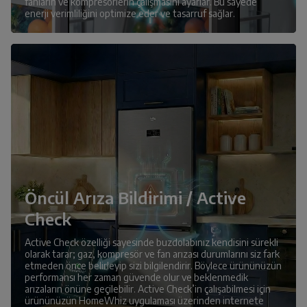
fanların ve kompresörlerin çalışmasını ayarlar. Bu sayede
enerji verimliliğini optimize eder ve tasarruf sağlar.
Öncül Arıza Bildirimi / Active
Check
Active Check özelliği sayesinde buzdolabınız kendisini sürekli
olarak tarar; gaz, kompresör ve fan arızası durumlarını siz fark
etmeden önce belirleyip sizi bilgilendirir. Böylece ürününüzün
performansı her zaman güvende olur ve beklenmedik
arızaların önüne geçilebilir. Active Check’in çalışabilmesi için
ürününüzün HomeWhiz uygulaması üzerinden internete