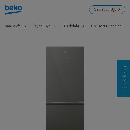
Ana Sayfa
Beyaz Eşya
Buzdolabı
No Frost Buzdolabı
Görüş İletin