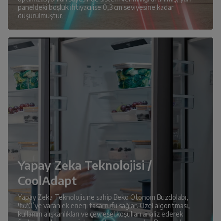
paneldeki boşluk ihtiyacı ise 0,3 cm seviyesine kadar
düşürülmüştür.
Yapay Zeka Teknolojisi /
CoolAdapt
Yapay Zeka Teknolojisine sahip Beko Otonom Buzdolabı,
%20’ye varan ek enerji tasarrufu sağlar. Özel algoritması,
kullanım alışkanlıkları ve çevresel koşulları analiz ederek