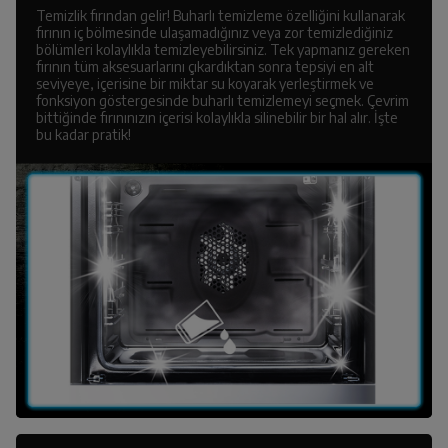
Temizlik fırından gelir! Buharlı temizleme özelliğini kullanarak
fırının iç bölmesinde ulaşamadığınız veya zor temizlediğiniz
bölümleri kolaylıkla temizleyebilirsiniz. Tek yapmanız gereken
fırının tüm aksesuarlarını çıkardıktan sonra tepsiyi en alt
seviyeye, içerisine bir miktar su koyarak yerleştirmek ve
fonksiyon göstergesinde buharlı temizlemeyi seçmek. Çevrim
bittiğinde fırınınızın içerisi kolaylıkla silinebilir bir hal alır. İşte
bu kadar pratik!