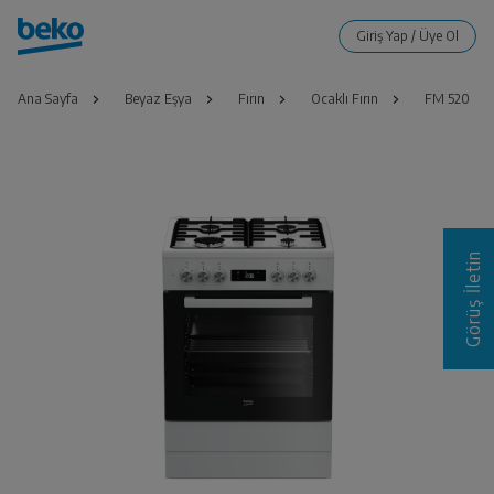
Ana Sayfa
Beyaz Eşya
Fırın
Ocaklı Fırın
FM 520
Görüş İletin