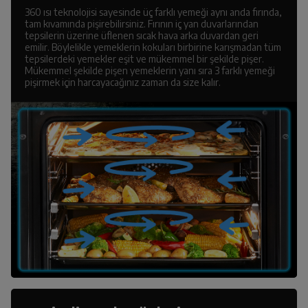
360 ısı teknolojisi sayesinde üç farklı yemeği aynı anda fırında,
tam kıvamında pişirebilirsiniz. Fırının iç yan duvarlarından
tepsilerin üzerine üflenen sıcak hava arka duvardan geri
emilir. Böylelikle yemeklerin kokuları birbirine karışmadan tüm
tepsilerdeki yemekler eşit ve mükemmel bir şekilde pişer.
Mükemmel şekilde pişen yemeklerin yanı sıra 3 farklı yemeği
pişirmek için harcayacağınız zaman da size kalır.