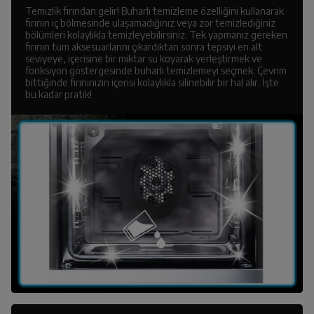
Temizlik fırından gelir! Buharlı temizleme özelliğini kullanarak
fırının iç bölmesinde ulaşamadığınız veya zor temizlediğiniz
bölümleri kolaylıkla temizleyebilirsiniz. Tek yapmanız gereken
fırının tüm aksesuarlarını çıkardıktan sonra tepsiyi en alt
seviyeye, içerisine bir miktar su koyarak yerleştirmek ve
fonksiyon göstergesinde buharlı temizlemeyi seçmek. Çevrim
bittiğinde fırınınızın içerisi kolaylıkla silinebilir bir hal alır. İşte
bu kadar pratik!