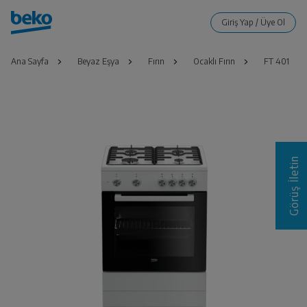
Ana Sayfa
Beyaz Eşya
Fırın
Ocaklı Fırın
FT 401
Görüş İletin