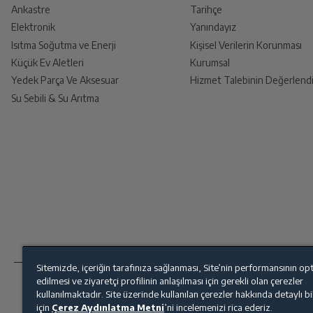
Ankastre
Tarihçe
Elektronik
Yanındayız
Isıtma Soğutma ve Enerji
Kişisel Verilerin Korunması
Küçük Ev Aletleri
Kurumsal
Yedek Parça Ve Aksesuar
Hizmet Talebinin Değerlendi
Su Sebili & Su Arıtma
Sitemizde, içeriğin tarafınıza sağlanması, Site’nin performansının op
edilmesi ve ziyaretçi profilinin anlaşılması için gerekli olan çerezler
kullanılmaktadır. Site üzerinde kullanılan çerezler hakkında detaylı b
için
Çerez Aydınlatma Metni
’ni incelemenizi rica ederiz.