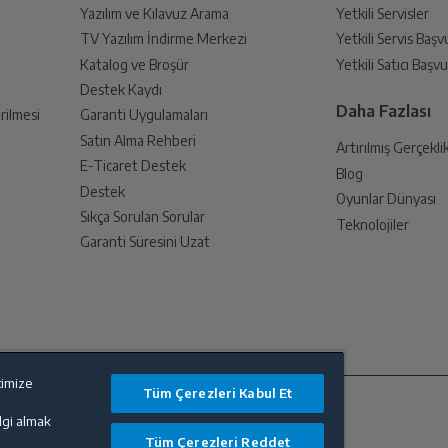
Yazılım ve Kılavuz Arama
Yetkili Servisler
TV Yazılım İndirme Merkezi
Yetkili Servis Baş
Katalog ve Broşür
Yetkili Satıcı Baş
Destek Kaydı
Daha Fazlası
rilmesi
Garanti Uygulamaları
Satın Alma Rehberi
Artırılmış Gerçekli
E-Ticaret Destek
Blog
Destek
Oyunlar Dünyası
Sıkça Sorulan Sorular
Teknolojiler
Garanti Süresini Uzat
timize
Tüm Çerezleri Kabul Et
ilgi almak
Tüm Çerezleri Reddet