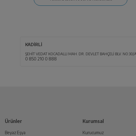
KADİRLİ
ŞEHİT VEDAT KOCADALLI MAH. DR. DEVLET BAHÇELİ BLV. NO:30/
0 850 210 0 888
Ürünler
Kurumsal
Beyaz Eşya
Kurucumuz