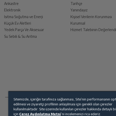
Ankastre
Tarihçe
Elektronik
Yanındayız
Isıtma Soğutma ve Enerji
Kişisel Verilerin Korunması
Küçük Ev Aletleri
Kurumsal
Yedek Parça Ve Aksesuar
Hizmet Talebinin Değerlendi
Su Sebili & Su Arıtma
Sitemizde, içeriğin tarafınıza sağlanması, Site’nin performansının op
edilmesi ve ziyaretçi profilinin anlaşılması için gerekli olan çerezler
kullanılmaktadır. Site üzerinde kullanılan çerezler hakkında detaylı b
için
Çerez Aydınlatma Metni
’ni incelemenizi rica ederiz.