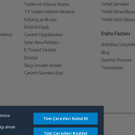
Yazılım ve Kılavuz Arama
Yetkili Servisler
TV Yazılım İndirme Merkezi
Yetkili Servis Baş
Katalog ve Broşür
Yetkili Satıcı Baş
Destek Kaydı
Daha Fazlası
rilmesi
Garanti Uygulamaları
Satın Alma Rehberi
Artırılmış Gerçekli
E-Ticaret Destek
Blog
Destek
Oyunlar Dünyası
Sıkça Sorulan Sorular
Teknolojiler
Garanti Süresini Uzat
timize
Tüm Çerezleri Kabul Et
ilgi almak
Tüm Çerezleri Reddet