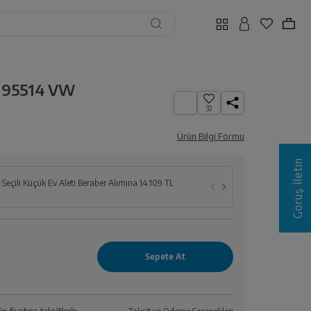
 95514 VW
32
Ürün Bilgi Formu
Görüş İletin
le Seçili Küçük Ev Aleti Beraber Alımına 14.109 TL
74 cm üzeri S