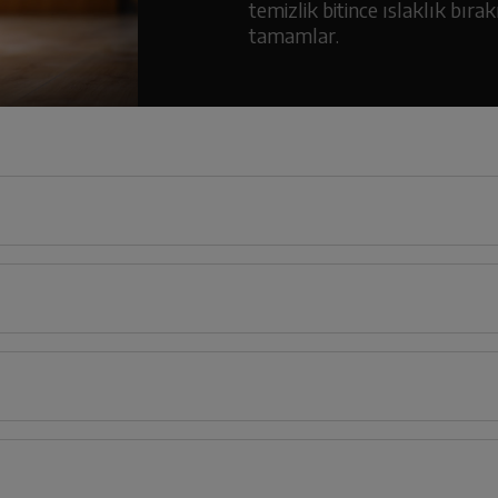
temizlik bitince ıslaklık bır
tamamlar.
34
cm
retlerin açıklamaları kullanma kılavuzlarının ilk bölümünde verilmiştir.
cm
Türkçe
Englis
Derinlik
Genişlik
Yük
10
34
cm
34
cm
1