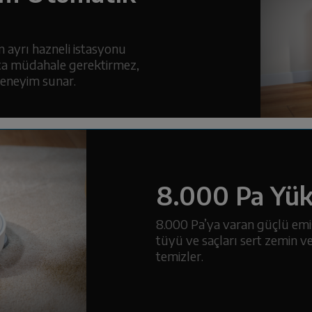
in ayrı hazneli istasyonu
ca müdahale gerektirmez,
deneyim sunar.
8.000 Pa Yük
8.000 Pa’ya varan güçlü emişi
tüyü ve saçları sert zemin v
temizler.