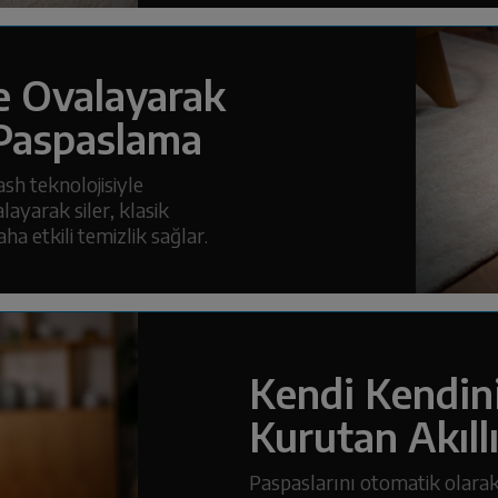
e Ovalayarak
Paspaslama
sh teknolojisiyle
ayarak siler, klasik
 etkili temizlik sağlar.
Kendi Kendini
Kurutan Akıll
Paspaslarını otomatik olarak