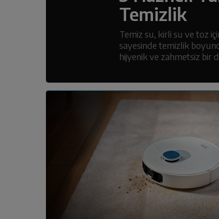
Temizlik
Temiz su, kirli su ve toz iç
sayesinde temizlik boyun
hijyenik ve zahmetsiz bir 