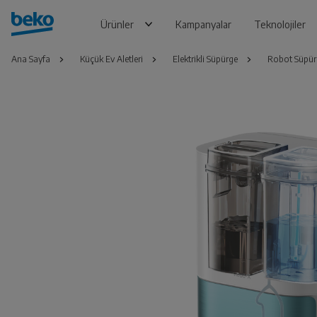
Ürünler
Kampanyalar
Teknolojiler
Ana Sayfa
Küçük Ev Aletleri
Elektrikli Süpürge
Robot Süpür