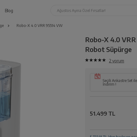
Blog
Ağustos Ayına Özel Fırsatlar!
ge
Robo-X 4.0 VRR 95514 VW
Robo-X 4.0 VRR
Robot Süpürge
2
yorum
Seçili Ankastre Set i
İndirim !
51.499 TL