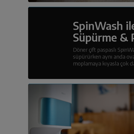
SpinWash il
Süpürme & 
Döner çift paspaslı SpinWa
süpürürken aynı anda oval
moplamaya kıyasla çok daha