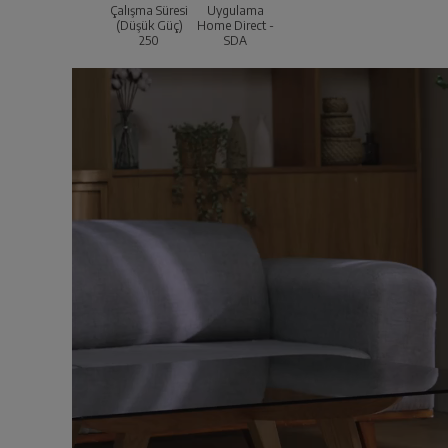
Çalışma Süresi
Uygulama
(Düşük Güç)
Home Direct -
250
SDA