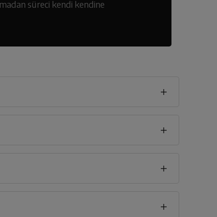
akmadan süreci kendi kendine
h
seklik
0
cm