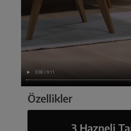
Özellikler
3 Hazneli T