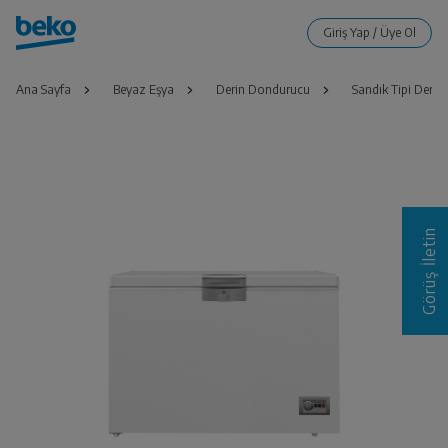
Ana Sayfa
Beyaz Eşya
Derin Dondurucu
Sandık Tipi Deri
Görüş İletin