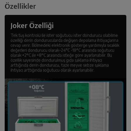
Özellikler
Joker Özelliği
Tek tuş kontrolü ile ister soğutucu ister dondurucu olabilme
özelliği derin dondurucularda değişen depolama ihtiyaçlarına
cevap verir. Bölmedeki elektronik gösterge yardımıyla sıcaklık
değerleri dondurucu olarak-24°C -18°C arasında soğutucu
olarak +2°C ile +8°C arasında isteğe göre ayarlanabilir. Bu
özellik sayesinde dondurulmuş gıda saklama ihtiyacı
arttığında derin dondurucu, taze meyve sebze saklama
ihtiyacı arttığında soğutucu olarak ayarlanabilir.